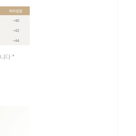
허리권장
~40
~42
~44
니다 *
로 페이
PAYCO 바로구매