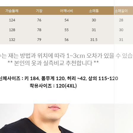
가슴둘레
기장
어깨너비
소매통
소매길이
124
76
54
30
28
128
78
55
31
30
132
79
56
31.5
31
는 재는 방법과 위치에 따라 1~3cm 오차가 있을 수 있습
** 본인의 옷과 실측비교 추천합니다 **
체사이즈 : 키 184, 몸무게 120, 허리 ~42, 상의 115-120
착용사이즈 : 120(4XL)
페이코 ID