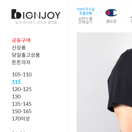
공동구매
신상품
당일출고상품
튼튼의자
105-110
115
120-125
130
135-145
150-165
170이상