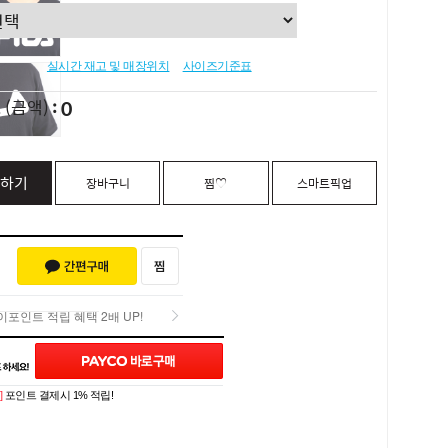
실시간 재고 및 매장위치
사이즈기준표
0
L
(금액)
하기
장바구니
찜♡
스마트픽업
포인트 적립 혜택 2배 UP!
Q&A (0)
포인트 적립 혜택 2배 UP!
]
포인트 결제시 1% 적립!