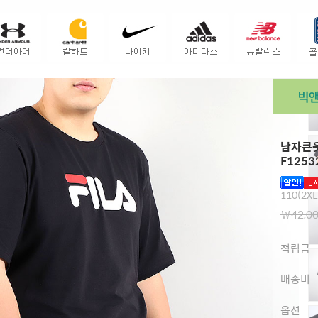
남자큰옷
F1253
110(2XL
￦42,0
적립금
배송비
옵션