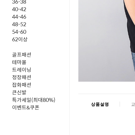
36-38
40-42
44-46
48-52
54-60
62이상
골프패션
테마몰
트레이닝
정장패션
잡화패션
큰신발
특가세일(최대80%)
상품설명
이벤트&쿠폰