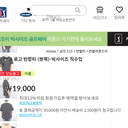
매장안내
찜목록
공지:
5월 매장오픈안내
>
>
>
Home
상의 115
반팔티
반팔라운드티
 FILA 로고 반팔티 (블랙)-빅사이즈 직수입
29
),115(3XL)
00
￦19,000
최대12%적립 회원가입후 혜택을 받아보세요
회원등급별혜택
총 결제금액이 50,000원 미만시 배송비 2,500원이 청구됩니다.
배송비부과기준