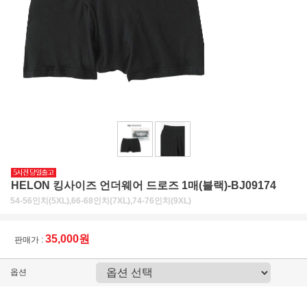
HELON 킹사이즈 언더웨어 드로즈 1매(블랙)-BJ09174
54-56인치(5XL),66-68인치(7XL),74-76인치(9XL)
35,000원
판매가 :
옵션