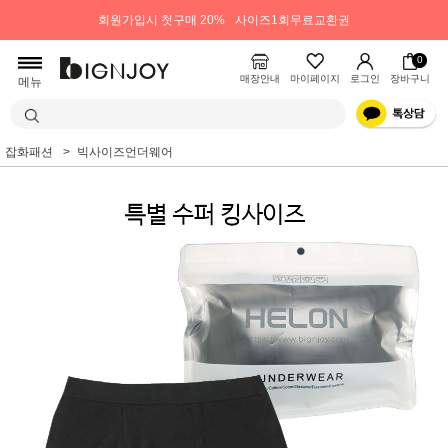
회원가입시 첫구매 20%
사이즈1회무료교환권
0
매장안내
마이페이지
로그인
장바구니
메뉴
잡화패션
빅사이즈언더웨어