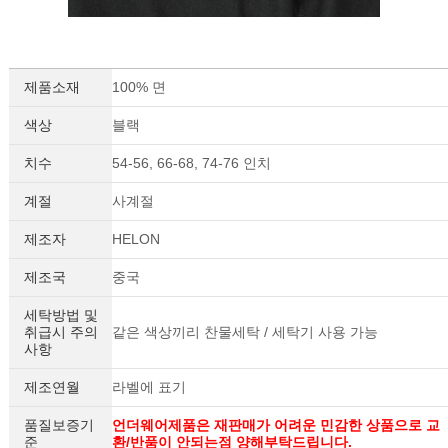
제품소재
100% 면
색상
블랙
치수
54-56, 66-68, 74-76 인치
계절
사계절
이코 라이프 하
제조자
HELON
제조국
중국
세탁방법 및
취급시 주의
같은 색상끼리 찬물세탁 / 세탁기 사용 가능
사항
제조연월
라벨에 표기
품질보증기
언더웨어제품은 재판매가 어려운 민감한 상품으로 교
준
환/반품이 안되는점 양해부탁드립니다.