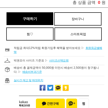
0
총 상품 금액
원
구매하기
장바구니
찜♡
스마트픽업
적립금 최대12%적립 회원가입후 혜택을 받아보세요 ▷
회원등급별혜
택
빅앤조이 사이즈 기준표 ▷
사이즈선택요령
배송비 총 결제금액이 50,000원 미만시 배송비 2,500원이 청구됩니
다. ▷
배송비부과기준
실시간 재고 및 매장위치