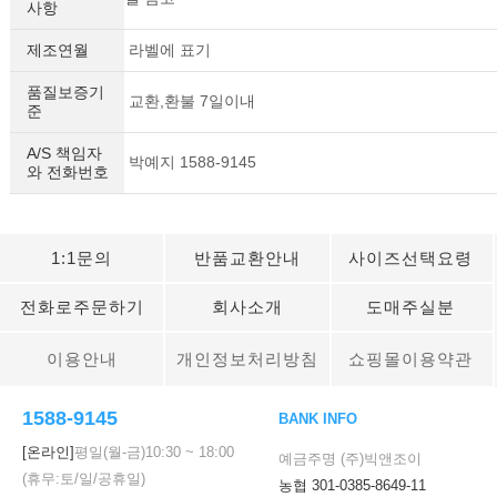
사항
제조연월
라벨에 표기
품질보증기
교환,환불 7일이내
준
A/S 책임자
박예지 1588-9145
와 전화번호
1:1문의
반품교환안내
사이즈선택요령
전화로주문하기
회사소개
도매주실분
이용안내
개인정보처리방침
쇼핑몰이용약관
세요!
1588-9145
BANK INFO
[온라인]
평일(월-금)
10:30
~
18:00
예금주명 (주)빅앤조이
(휴무:토/일/공휴일)
농협 301-0385-8649-11