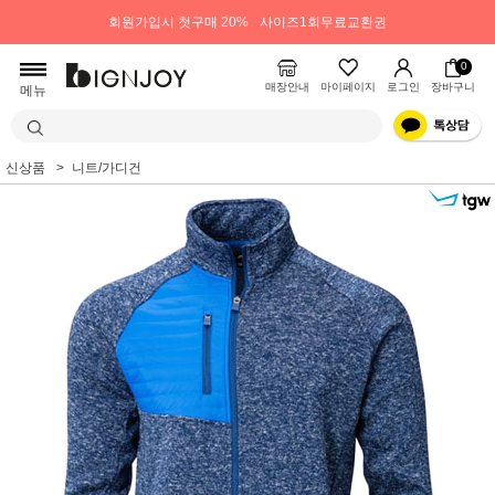
회원가입시 첫구매 20%
사이즈1회무료교환권
0
매장안내
마이페이지
로그인
장바구니
메뉴
신상품
니트/가디건