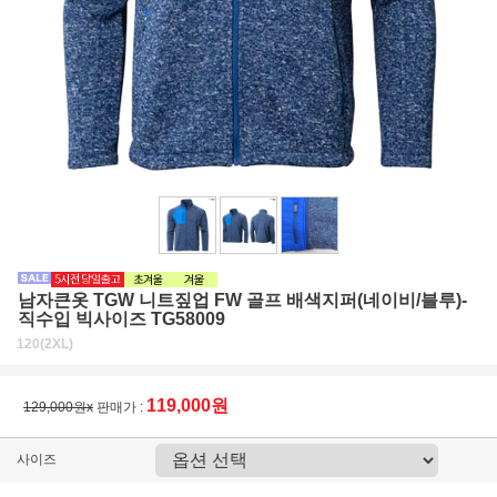
남자큰옷 TGW 니트짚업 FW 골프 배색지퍼(네이비/블루)-
직수입 빅사이즈 TG58009
120(2XL)
119,000원
129,000원x
판매가 :
사이즈