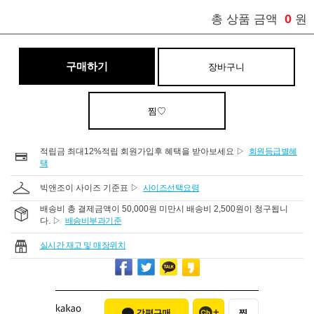
0
총 상품 금액
원
구매하기
장바구니
찜♡
적립금 최대12%적립 회원가입후 혜택을 받아보세요 ▷
회원등급별혜
택
빅앤조이 사이즈 기준표 ▷
사이즈선택요령
배송비 총 결제금액이 50,000원 미만시 배송비 2,500원이 청구됩니
다. ▷
배송비부과기준
실시간 재고 및 매장위치