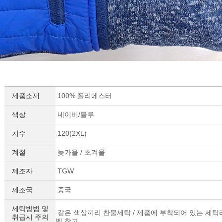
제품소재
100% 폴리에스터
색상
네이비/블루
치수
120(2XL)
계절
늦가을 / 초겨울
제조자
TGW
제조국
중국
세탁방법 및
같은 색상끼리 찬물세탁 / 제품에 부착되어 있는 세탁
취급시 주의
벨 참고