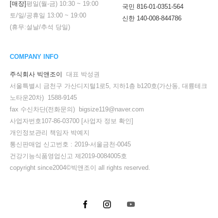
[매장]
평일(월-금)
10:30
~
19:00
국민 816-01-0351-564
토/일/공휴일
13:00
~
19:00
신한 140-008-844786
(휴무:설날/추석 당일)
COMPANY INFO
주식회사 빅앤조이
대표 박성권
서울특별시 금천구 가산디지털1로5, 지하1층 b120호(가산동, 대륭테크
노타운20차) 1588-9145
fax 수신차단(전화문의) bigsize119@naver.com
사업자번호107-86-03700
[사업자 정보 확인]
개인정보관리 책임자 박예지
통신판매업 신고번호 : 2019-서울금천-0045
건강기능식품영업신고 제2019-0084005호
copyright since2004©빅앤조이 all rights reserved.