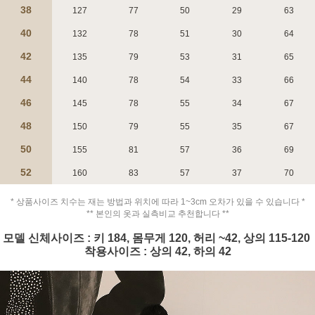
38
127
77
50
29
63
40
132
78
51
30
64
42
135
79
53
31
65
44
140
78
54
33
66
46
145
78
55
34
67
48
150
79
55
35
67
페이코 ID로 페
PAYCO 바로구매
50
155
81
57
36
69
52
160
83
57
37
70
* 상품사이즈 치수는 재는 방법과 위치에 따라 1~3cm 오차가 있을 수 있습니다 *
** 본인의 옷과 실측비교 추천합니다 **
모델 신체사이즈 : 키 184, 몸무게 120, 허리 ~42, 상의 115-120
착용사이즈 : 상의 42, 하의 42