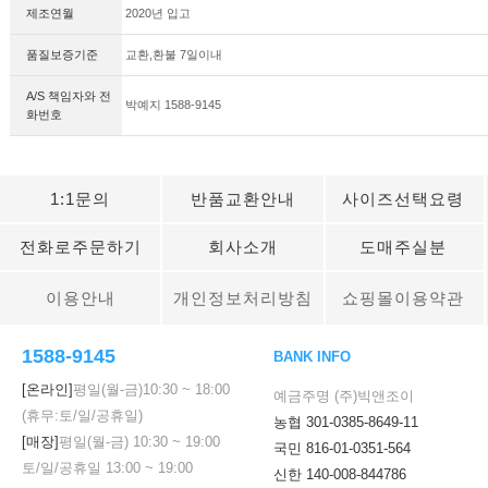
제조연월
2020년 입고
품질보증기준
교환,환불 7일이내
A/S 책임자와 전
박예지 1588-9145
화번호
1:1문의
반품교환안내
사이즈선택요령
전화로주문하기
회사소개
도매주실분
이용안내
개인정보처리방침
쇼핑몰이용약관
1588-9145
BANK INFO
[온라인]
평일(월-금)
10:30
~
18:00
예금주명 (주)빅앤조이
(휴무:토/일/공휴일)
농협 301-0385-8649-11
[매장]
평일(월-금)
10:30
~
19:00
국민 816-01-0351-564
토/일/공휴일
13:00
~
19:00
신한 140-008-844786