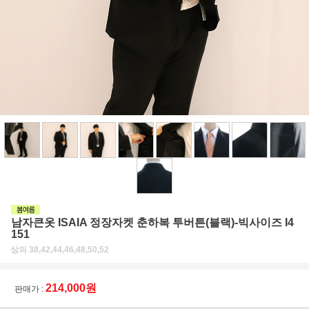
남자큰옷 ISAIA 정장자켓 춘하복 투버튼(블랙)-빅사이즈 I4
151
상의 38,42,44,46,48,50,52
214,000원
판매가 :