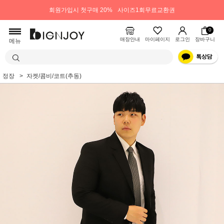
회원가입시 첫구매 20%
사이즈1회무료교환권
0
매장안내
마이페이지
로그인
장바구니
메뉴
정장
자켓/콤비/코트(추동)