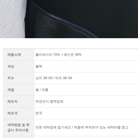
제품소재
폴리에스터 70% + 레이온 30%
색상
블랙
치수
상의 38~50 / 하의 38~56
계절
봄 / 여름
제조자
빅앤조이 협력업체
제조국
한국
세탁방법 및 취
전문 세탁점에 맡기세요 / 제품에 부착되어 있는 세탁라벨 참고
급시 주의사항