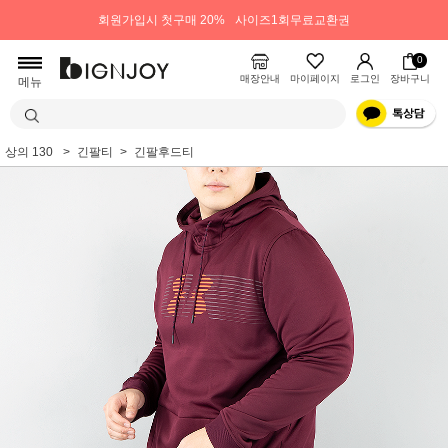
회원가입시 첫구매 20%
사이즈1회무료교환권
0
매장안내
마이페이지
로그인
장바구니
메뉴
상의 130
긴팔티
긴팔후드티