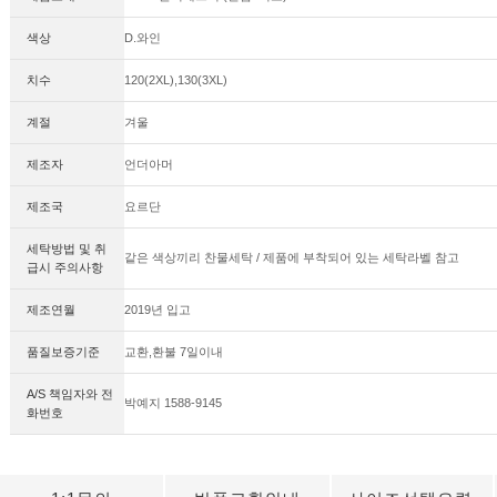
색상
D.와인
치수
120(2XL),130(3XL)
계절
겨울
제조자
언더아머
제조국
요르단
세탁방법 및 취
같은 색상끼리 찬물세탁 / 제품에 부착되어 있는 세탁라벨 참고
급시 주의사항
제조연월
2019년 입고
품질보증기준
교환,환불 7일이내
A/S 책임자와 전
박예지 1588-9145
화번호