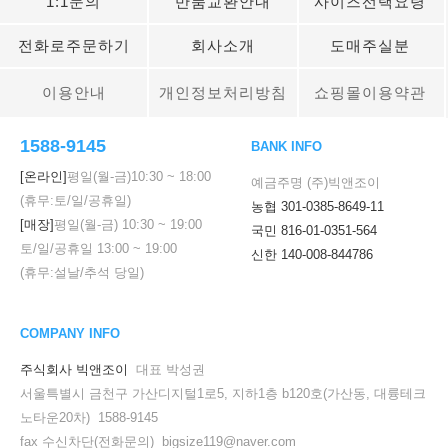
1:1문의
반품교환안내
사이즈선택요령
전화로주문하기
회사소개
도매주실분
이용안내
개인정보처리방침
쇼핑몰이용약관
1588-9145
BANK INFO
[온라인]
평일(월-금)
10:30
~
18:00
예금주명 (주)빅앤조이
(휴무:토/일/공휴일)
농협 301-0385-8649-11
[매장]
평일(월-금)
10:30
~
19:00
국민 816-01-0351-564
토/일/공휴일
13:00
~
19:00
신한 140-008-844786
(휴무:설날/추석 당일)
COMPANY INFO
주식회사 빅앤조이
대표 박성권
서울특별시 금천구 가산디지털1로5, 지하1층 b120호(가산동, 대륭테크
노타운20차) 1588-9145
fax 수신차단(전화문의) bigsize119@naver.com