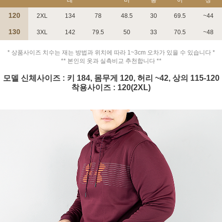
120
2XL
134
78
48.5
30
69.5
~44
130
3XL
142
79.5
50
33
70.5
~48
* 상품사이즈 치수는 재는 방법과 위치에 따라 1~3cm 오차가 있을 수 있습니다 *
** 본인의 옷과 실측비교 추천합니다 **
모델 신체사이즈 : 키 184, 몸무게 120, 허리 ~42, 상의 115-120
착용사이즈 : 120(2XL)
페이코 ID로 페
PAYCO 바로구매