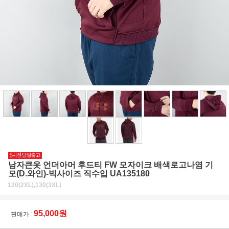
남자큰옷 언더아머 후드티 FW 모자이크 배색로고나염 기
모(D.와인)-빅사이즈 직수입 UA135180
120(2XL),130(3XL)
95,000원
판매가 :