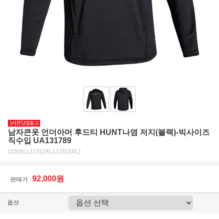
남자큰옷 언더아머 후드티 HUNT나염 저지(블랙)-빅사이즈
직수입 UA131789
110(XL),115(2XL),125(3XL)
92,000원
판매가 :
옵션