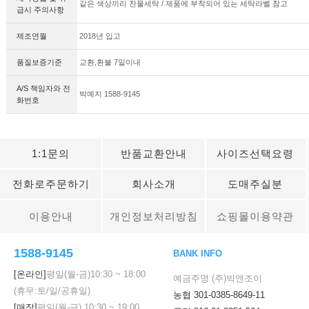
같은 색상끼리 찬물세탁 / 제품에 부착되어 있는 세탁라벨 참고
급시 주의사항
제조연월
2018년 입고
품질보증기준
교환,환불 7일이내
A/S 책임자와 전
박예지 1588-9145
화번호
1:1문의
반품교환안내
사이즈선택요령
전화로주문하기
회사소개
도매주실분
이용안내
개인정보처리방침
쇼핑몰이용약관
1588-9145
BANK INFO
[온라인]
평일(월-금)
10:30
~
18:00
예금주명 (주)빅앤조이
(휴무:토/일/공휴일)
농협 301-0385-8649-11
[매장]
평일(월-금)
10:30
~
19:00