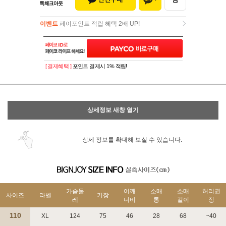
이벤트
페이포인트 적립 혜택 2배 UP!
이벤트
페이포인트 적립 혜택 2배 UP!
[ 결제혜택 ]
포인트 결제시 1% 적립!
상세정보 새창 열기
상세 정보를 확대해 보실 수 있습니다.
가슴둘
어깨
소매
소매
허리권
사이즈
라벨
기장
레
너비
통
길이
장
110
XL
124
75
46
28
68
~40