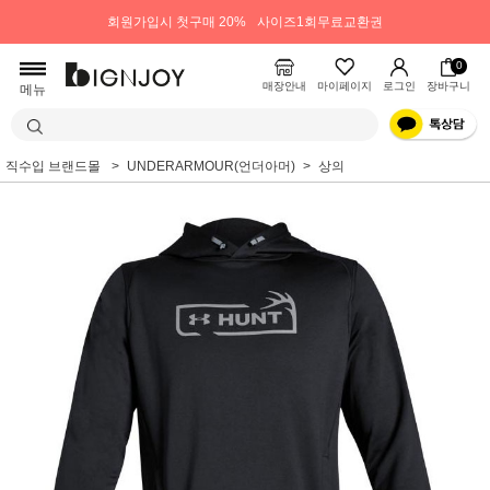
회원가입시 첫구매 20%
사이즈1회무료교환권
0
매장안내
마이페이지
로그인
장바구니
메뉴
직수입 브랜드몰
UNDERARMOUR(언더아머)
상의