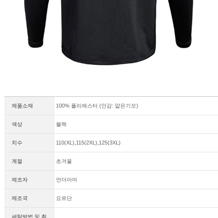
제품소재
100% 폴리에스터 (안감: 얇은기모)
이코 라이프 하
색상
블랙
치수
110(XL),115(2XL),125(3XL)
계절
초겨울
제조자
언더아머
제조국
요르단
세탁방법 및 취