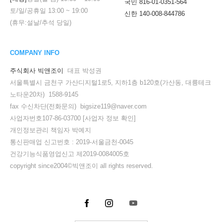
국민 816-01-0351-564
토/일/공휴일
13:00
~
19:00
신한 140-008-844786
(휴무:설날/추석 당일)
COMPANY INFO
주식회사 빅앤조이
대표 박성권
서울특별시 금천구 가산디지털1로5, 지하1층 b120호(가산동, 대륭테크
노타운20차) 1588-9145
fax 수신차단(전화문의) bigsize119@naver.com
사업자번호107-86-03700
[사업자 정보 확인]
개인정보관리 책임자 박예지
통신판매업 신고번호 : 2019-서울금천-0045
건강기능식품영업신고 제2019-0084005호
copyright since2004©빅앤조이 all rights reserved.
세요!