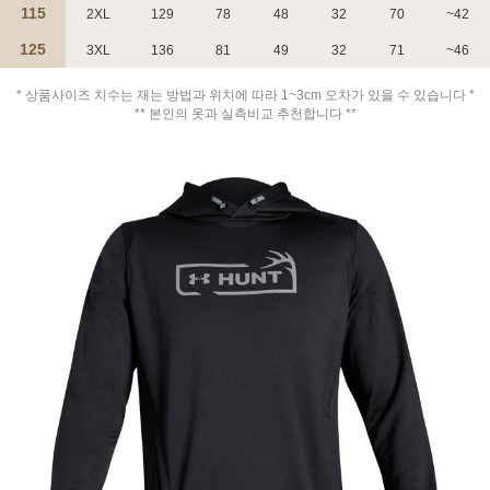
115
2XL
129
78
48
32
70
~42
125
3XL
136
81
49
32
71
~46
* 상품사이즈 치수는 재는 방법과 위치에 따라 1~3cm 오차가 있을 수 있습니다 *
** 본인의 옷과 실측비교 추천합니다 **
페이코 ID로 페
PAYCO 바로구매