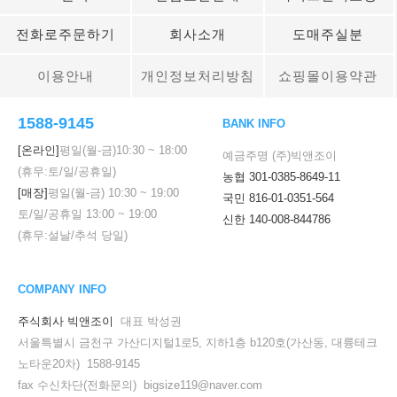
전화로주문하기
회사소개
도매주실분
이용안내
개인정보처리방침
쇼핑몰이용약관
1588-9145
BANK INFO
[온라인]
평일(월-금)
10:30
~
18:00
예금주명 (주)빅앤조이
(휴무:토/일/공휴일)
농협 301-0385-8649-11
[매장]
평일(월-금)
10:30
~
19:00
국민 816-01-0351-564
토/일/공휴일
13:00
~
19:00
신한 140-008-844786
(휴무:설날/추석 당일)
COMPANY INFO
주식회사 빅앤조이
대표 박성권
서울특별시 금천구 가산디지털1로5, 지하1층 b120호(가산동, 대륭테크
노타운20차) 1588-9145
fax 수신차단(전화문의) bigsize119@naver.com