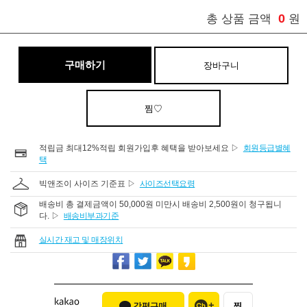
0
총 상품 금액
원
구매하기
장바구니
찜♡
적립금 최대12%적립 회원가입후 혜택을 받아보세요 ▷
회원등급별혜
택
빅앤조이 사이즈 기준표 ▷
사이즈선택요령
배송비 총 결제금액이 50,000원 미만시 배송비 2,500원이 청구됩니
다. ▷
배송비부과기준
실시간 재고 및 매장위치