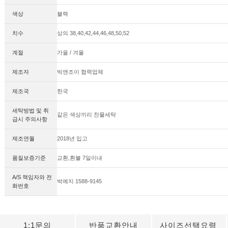
색상
블랙
치수
상의 38,40,42,44,46,48,50,52
계절
가을 / 겨울
제조자
빅앤조이 협력업체
제조국
한국
세탁방법 및 취
같은 색상끼리 찬물세탁
급시 주의사항
제조연월
2018년 입고
품질보증기준
교환,환불 7일이내
세요!
A/S 책임자와 전
박예지 1588-9145
화번호
1:1문의
반품교환안내
사이즈선택요령