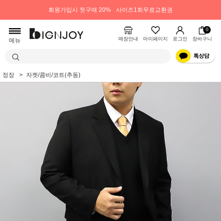
회원가입시 첫구매 20%
사이즈1회무료교환권
0
매장안내
마이페이지
로그인
장바구니
메뉴
정장
자켓/콤비/코트(추동)