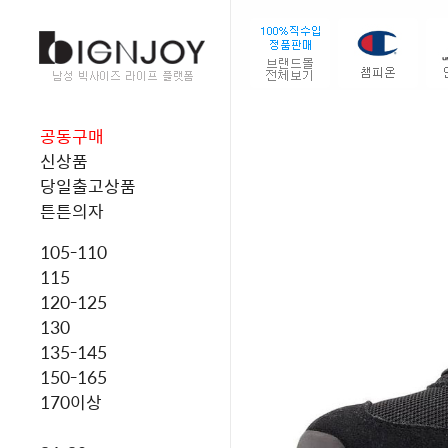
공동구매
신상품
당일출고상품
튼튼의자
105-110
115
120-125
130
135-145
150-165
170이상