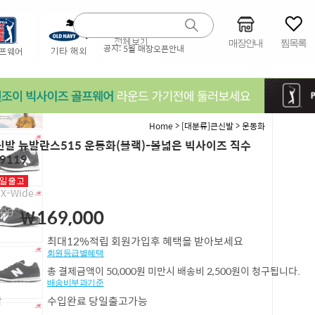
매장안내
찜목록
공지:
5월 매장오픈안내
>
>
Home
[대분류]큰신발
운동화
발 뉴발란스515 운동화(블랙)-볼넓은 빅사이즈 직수
9119
 X-Wide
000
￦169,000
최대12%적립 회원가입후 혜택을 받아보세요
회원등급별혜택
총 결제금액이 50,000원 미만시 배송비 2,500원이 청구됩니다.
배송비부과기준
항
수입완료 당일출고가능