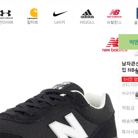
남자큰신
입 NB4
300,310
￦219,
적립금
배송비
특이사