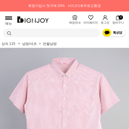
회원가입시 첫구매 20%
사이즈1회무료교환권
0
매장안내
마이페이지
로그인
장바구니
메뉴
상의 115
남방/셔츠
반팔남방