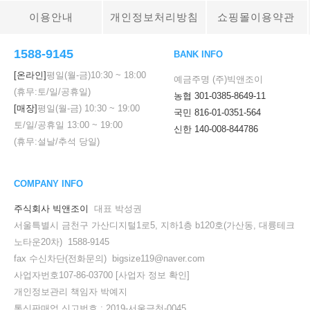
이용안내
개인정보처리방침
쇼핑몰이용약관
1588-9145
BANK INFO
[온라인]
평일(월-금)
10:30
~
18:00
예금주명 (주)빅앤조이
(휴무:토/일/공휴일)
농협 301-0385-8649-11
[매장]
평일(월-금)
10:30
~
19:00
국민 816-01-0351-564
토/일/공휴일
13:00
~
19:00
신한 140-008-844786
(휴무:설날/추석 당일)
COMPANY INFO
주식회사 빅앤조이
대표 박성권
서울특별시 금천구 가산디지털1로5, 지하1층 b120호(가산동, 대륭테크
노타운20차) 1588-9145
fax 수신차단(전화문의) bigsize119@naver.com
사업자번호107-86-03700
[사업자 정보 확인]
개인정보관리 책임자 박예지
통신판매업 신고번호 : 2019-서울금천-0045