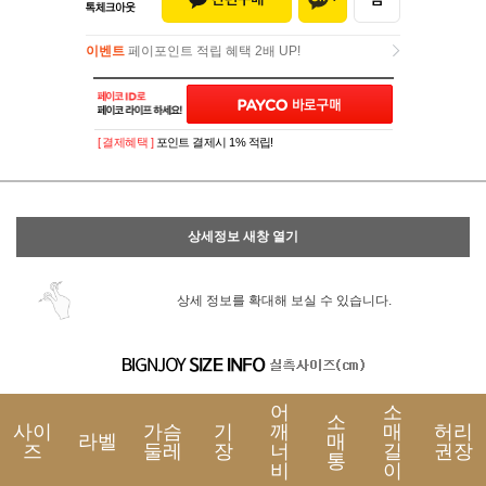
이벤트
페이포인트 적립 혜택 2배 UP!
이벤트
페이포인트 적립 혜택 2배 UP!
[ 결제혜택 ]
포인트 결제시 1% 적립!
상세정보 새창 열기
상세 정보를 확대해 보실 수 있습니다.
어
소
소
사이
가슴
기
깨
매
허리
라벨
매
즈
둘레
장
너
길
권장
통
비
이