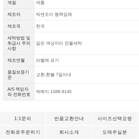
계절
여름
제조자
빅앤조이 협력업체
제조국
한국
세탁방법 및
취급시 주의
같은 색상끼리 찬물세탁
사항
제조연월
라벨에 표기
품질보증기
교환,환불 7일이내
준
A/S 책임자
박예지 1588-9145
와 전화번호
1:1문의
반품교환안내
사이즈선택요령
전화로주문하기
회사소개
도매주실분