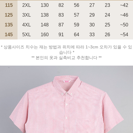
115
2XL
130
82
56
27
23
~42
125
3XL
138
83
57
29
24
~46
135
4XL
148
87
59
30
25
~50
145
5XL
160
91
64
33
26
~54
페이코 ID로 페
PAYCO 바로구매
* 상품사이즈 치수는 재는 방법과 위치에 따라 1~3cm 오차가 있을 수 있
습니다 *
** 본인의 옷과 실측비교 추천합니다 **