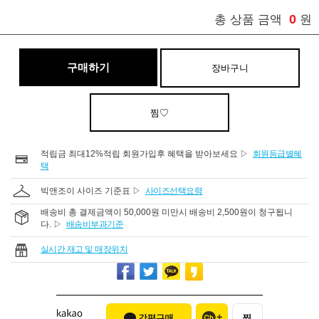
0
총 상품 금액
원
구매하기
장바구니
찜♡
적립금 최대12%적립 회원가입후 혜택을 받아보세요 ▷
회원등급별혜
택
빅앤조이 사이즈 기준표 ▷
사이즈선택요령
배송비 총 결제금액이 50,000원 미만시 배송비 2,500원이 청구됩니
다. ▷
배송비부과기준
실시간 재고 및 매장위치