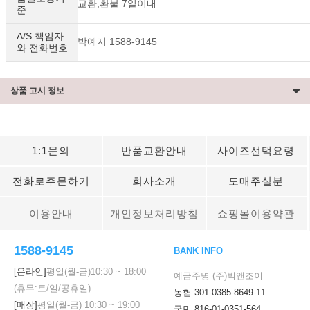
교환,환불 7일이내
준
A/S 책임자
박예지 1588-9145
와 전화번호
상품 고시 정보
1:1문의
반품교환안내
사이즈선택요령
전화로주문하기
회사소개
도매주실분
이용안내
개인정보처리방침
쇼핑몰이용약관
1588-9145
BANK INFO
[온라인]
평일(월-금)
10:30
~
18:00
예금주명 (주)빅앤조이
(휴무:토/일/공휴일)
농협 301-0385-8649-11
[매장]
평일(월-금)
10:30
~
19:00
국민 816-01-0351-564