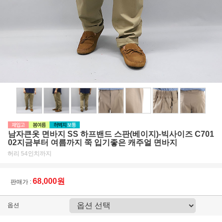
남자큰옷 면바지 SS 하프밴드 스판(베이지)-빅사이즈 C701
02지금부터 여름까지 쭉 입기좋은 캐주얼 면바지
허리 54인치까지
68,000원
판매가 :
옵션