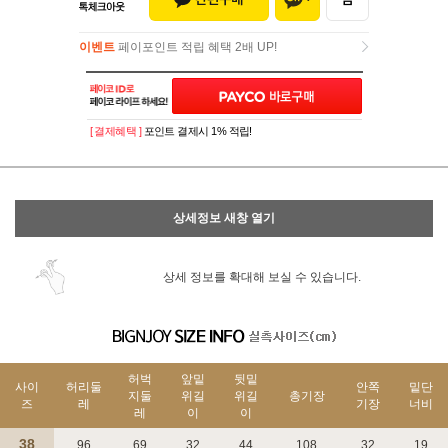
이벤트
페이포인트 적립 혜택 2배 UP!
이벤트
페이포인트 적립 혜택 2배 UP!
[ 결제혜택 ]
포인트 결제시 1% 적립!
상세정보 새창 열기
상세 정보를 확대해 보실 수 있습니다.
허벅
앞밑
뒷밑
사이
허리둘
안쪽
밑단
지둘
위길
위길
총기장
즈
레
기장
너비
레
이
이
38
96
69
32
44
108
32
19