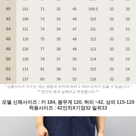
40
101
71
32
45
109.5
32
20
42
106
73
33
46
110
32
20
44
111
74
34
47
111
32
21
46
116
75
35
48
112
32
21
페이코 ID로 페
PAYCO 바로구매
48
120
77
36
49
113
32
22
50
126
79
37
50
114
32
23
52
131
81
38
51
115
32
24
54
137
83
39
52
116
32
25
* 상품사이즈 치수는 재는 방법과 위치에 따라 1~3cm 오차가 있을 수 있습니다 *
** 본인의 옷과 실측비교 추천합니다 **
모델 신체사이즈 : 키 184, 몸무게 120, 허리 ~42, 상의 115-120
착용사이즈 : 42인치X기장32 밑위33