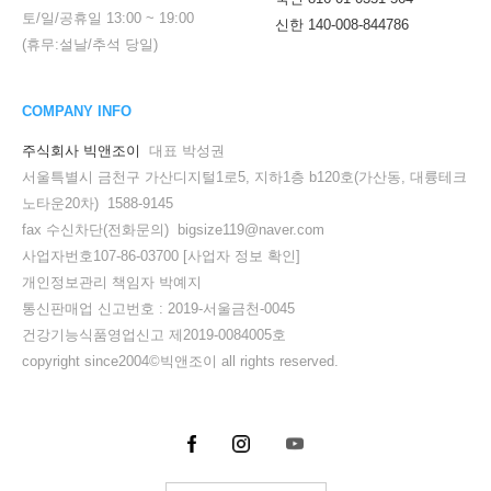
토/일/공휴일
13:00
~
19:00
신한 140-008-844786
(휴무:설날/추석 당일)
COMPANY INFO
주식회사 빅앤조이
대표 박성권
서울특별시 금천구 가산디지털1로5, 지하1층 b120호(가산동, 대륭테크
노타운20차) 1588-9145
fax 수신차단(전화문의) bigsize119@naver.com
사업자번호107-86-03700
[사업자 정보 확인]
개인정보관리 책임자 박예지
통신판매업 신고번호 : 2019-서울금천-0045
건강기능식품영업신고 제2019-0084005호
copyright since2004©빅앤조이 all rights reserved.