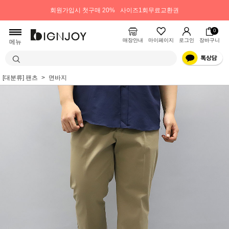
회원가입시 첫구매 20%
사이즈1회무료교환권
0
매장안내
마이페이지
로그인
장바구니
메뉴
[대분류] 팬츠
면바지