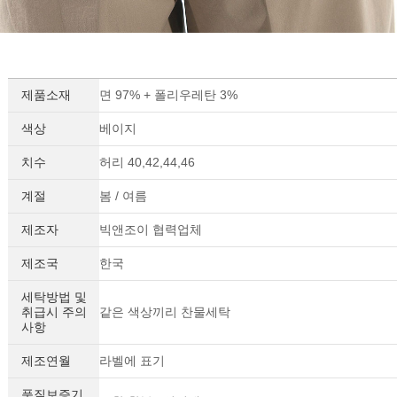
제품소재
면 97% + 폴리우레탄 3%
색상
베이지
치수
허리 40,42,44,46
계절
봄 / 여름
제조자
빅앤조이 협력업체
제조국
한국
세탁방법 및
취급시 주의
같은 색상끼리 찬물세탁
사항
제조연월
라벨에 표기
품질보증기