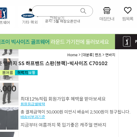
매장안내
찜목록
공지:
5월 매장오픈안내
>
>
Home
[대분류] 팬츠
면바지
 면바지 SS 하프밴드 스판(블랙)-빅사이즈 C70102
4인치까지
,000
최대12%적립 회원가입후 혜택을 받아보세요
회원등급별혜택
총 결제금액이 50,000원 미만시 배송비 2,500원이 청구됩니다.
배송비부과기준
항
지금부터 여름까지 쭉 입기좋은 캐주얼 면바지