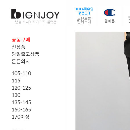
공동구매
신상품
당일출고상품
튼튼의자
105-110
115
120-125
130
135-145
150-165
170이상