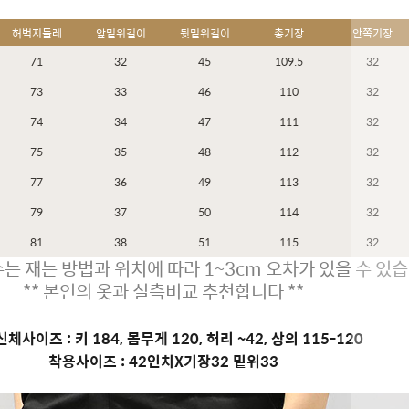
허벅지둘레
앞밑위길이
뒷밑위길이
총기장
안쪽기장
71
32
45
109.5
32
73
33
46
110
32
74
34
47
111
32
75
35
48
112
32
77
36
49
113
32
79
37
50
114
32
81
38
51
115
32
는 재는 방법과 위치에 따라 1~3cm 오차가 있을 수 있습
** 본인의 옷과 실측비교 추천합니다 **
체사이즈 : 키 184, 몸무게 120, 허리 ~42, 상의 115-120
착용사이즈 : 42인치X기장32 밑위33
페이코 ID