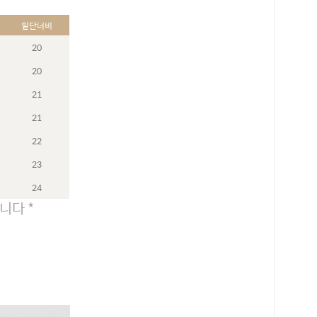
밑단너비
20
20
21
21
22
23
24
니다 *
로 페이
PAYCO 바로구매