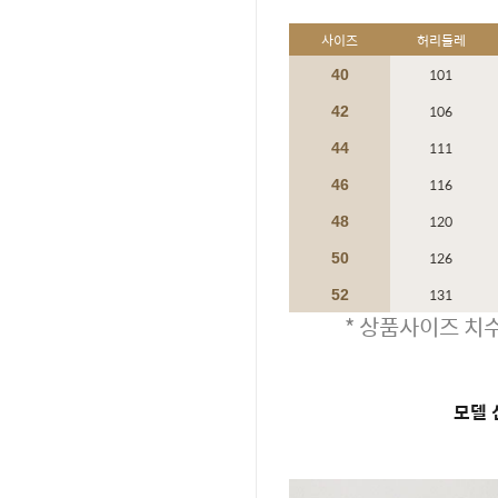
사이즈
허리둘레
101
40
106
42
111
44
116
46
120
48
126
50
131
52
* 상품사이즈 치수
모델 신