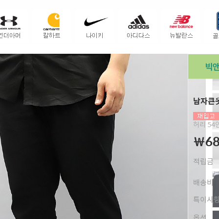
남자큰옷
허리 5
￦68
적립금
배송비
특이사
옵션