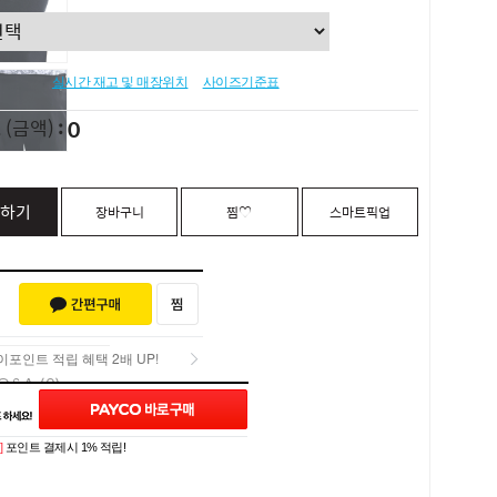
실시간 재고 및 매장위치
사이즈기준표
0
L
(금액)
하기
장바구니
찜♡
스마트픽업
포인트 적립 혜택 2배 UP!
Q&A (0)
포인트 적립 혜택 2배 UP!
]
포인트 결제시 1% 적립!