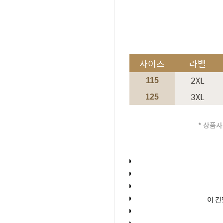
사이즈
라벨
2XL
115
3XL
125
* 상품사
이 긴