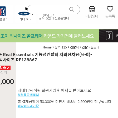
매장안내
찜목록
공지:
5월 매장오픈안내
>
>
>
Home
상의 115
긴팔티
긴팔라운드티
Real Essentials 기능성긴팔티 자외선차단(블랙)-
빅사이즈 RE138867
5 상의
,000
최대12%적립 회원가입후 혜택을 받아보세요
회원등급별혜택
총 결제금액이 50,000원 미만시 배송비 2,500원이 청구됩니다.
배송비부과기준