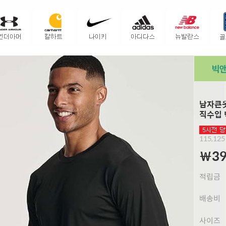
남자큰옷 
직수입 
115,12
￦39
적립금
배송비
사이즈