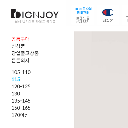
공동구매
신상품
당일출고상품
튼튼의자
105-110
115
120-125
130
135-145
150-165
170이상