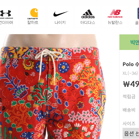
Polo
XL(~36)
￦49
적립금
배송비
사이즈