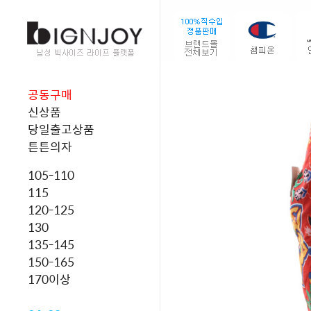
공동구매
신상품
당일출고상품
튼튼의자
105-110
115
120-125
130
135-145
150-165
170이상