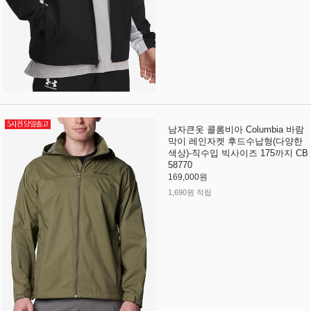
남자큰옷 콜롬비아 Columbia 바람
막이 레인자켓 후드수납형(다양한
색상)-직수입 빅사이즈 175까지 CB
58770
169,000원
1,690원 적립