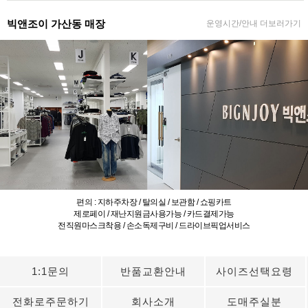
빅앤조이 가산동 매장
운영시간/안내 더보러가기
편의 : 지하주차장 / 탈의실 / 보관함 / 쇼핑카트
제로페이 / 재난지원금사용가능 / 카드결제가능
전직원마스크착용 / 손소독제구비 / 드라이브픽업서비스
1:1문의
반품교환안내
사이즈선택요령
전화로주문하기
회사소개
도매주실분