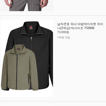
남자큰옷 와샤 바람막이자켓 차이
나(2색상)-빅사이즈 T59996
73,000원
730원 적립