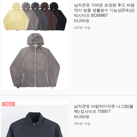
남자큰옷 가벼운 초경량 후드 바람
막이 방풍 생활방수 기능성(5색상)-
빅사이즈 BO58987
63,000원
630원 적립
남자큰옷 바람막이자켓 나그랑(블
랙)-킹사이즈 T58977
95,000원
950원 적립