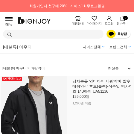
회원가입시 첫구매 20%
사이즈1회무료교환권
0
매장안내
마이페이지
로그인
장바구니
메뉴
[대분류] 아우터
사이즈전체
브랜드전체
[대분류] 아우터
>
바람막이
남자큰옷 언더아머 바람막이 발수
메쉬안감 후드(블랙)-직수입 빅사이
즈 140까지 UA51136
129,000원
1,290원 적립