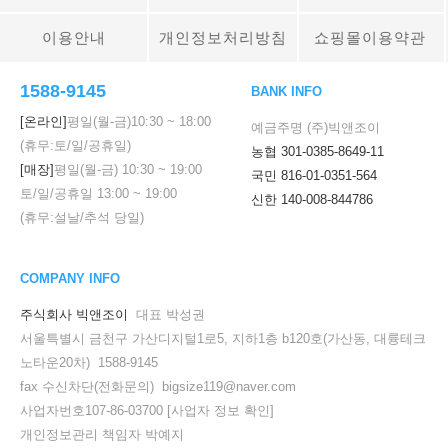
이용안내
개인정보처리방침
쇼핑몰이용약관
1588-9145
BANK INFO
[온라인]
평일(월-금)
10:30
~
18:00
예금주명 (주)빅앤조이
(휴무:토/일/공휴일)
농협 301-0385-8649-11
[매장]
평일(월-금)
10:30
~
19:00
국민 816-01-0351-564
토/일/공휴일
13:00
~
19:00
신한 140-008-844786
(휴무:설날/추석 당일)
COMPANY INFO
주식회사 빅앤조이
대표 박성권
서울특별시 금천구 가산디지털1로5, 지하1층 b120호(가산동, 대륭테크
노타운20차) 1588-9145
fax 수신차단(전화문의) bigsize119@naver.com
사업자번호107-86-03700
[사업자 정보 확인]
개인정보관리 책임자 박예지