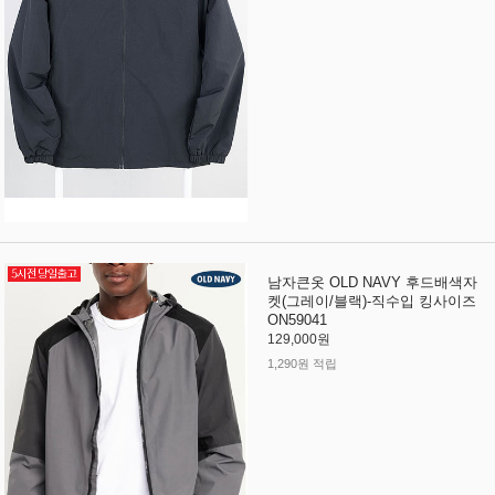
남자큰옷 OLD NAVY 후드배색자
켓(그레이/블랙)-직수입 킹사이즈
ON59041
129,000원
1,290원 적립