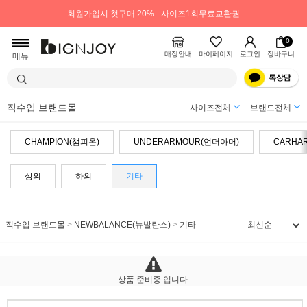
회원가입시 첫구매 20%
사이즈1회무료교환권
0
매장안내
마이페이지
로그인
장바구니
메뉴
직수입 브랜드몰
사이즈전체
브랜드전체
CHAMPION(챔피온)
UNDERARMOUR(언더아머)
CARHA
상의
하의
기타
직수입 브랜드몰
>
NEWBALANCE(뉴발란스)
>
기타
상품 준비중 입니다.