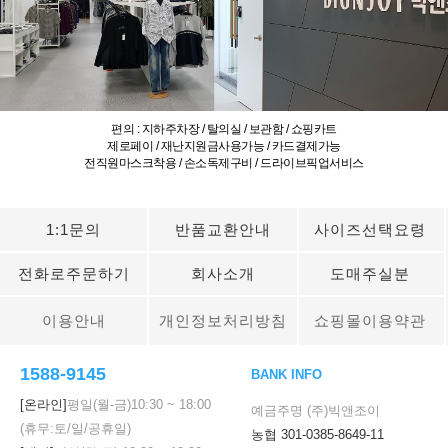
편의 : 지하주차장 / 탈의실 / 보관함 / 쇼핑카트
제로페이 / 재난지원금사용가능 / 카드결제가능
전직원마스크착용 / 손소독제구비 / 드라이브픽업서비스
1:1문의
반품교환안내
사이즈선택요령
전화로주문하기
회사소개
도매주실분
이용안내
개인정보처리방침
쇼핑몰이용약관
1588-9145
BANK INFO
[온라인]
평일(월-금)
10:30
~
18:00
예금주명 (주)빅앤조이
(휴무:토/일/공휴일)
농협 301-0385-8649-11