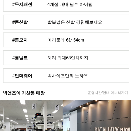
#무지패션
4계절 내내 필수 아이템
#큰신발
발볼넓은 신발 경험해보세요
#큰모자
머리둘레 61~64cm
#롱벨트
허리 최대68인치까지
#언더웨어
빅사이즈만의 노하우
빅앤조이 가산동 매장
운영시간/안내 더보러가기