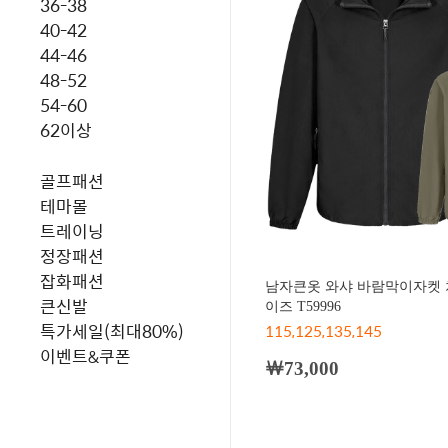
36-38
40-42
44-46
48-52
54-60
62이상
골프패션
테마몰
트레이닝
정장패션
잡화패션
남자큰옷 와샤 바람막이자켓 
큰신발
이즈 T59996
특가세일(최대80%)
115,125,135,145
이벤트&쿠폰
￦73,000