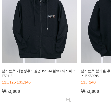
남자큰옷 기능성후드짚업 BACK(블랙)-빅사이즈
남자큰옷 봄가을 후드
T59116
즈 EK59098
115,125,135,145
115-140
￦52,000
￦52,000