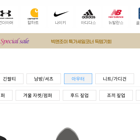
긴팔티
남방/셔츠
아우터
니트/가디건
점퍼
겨울 자켓/점퍼
후드 짚업
조끼 짚업