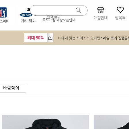
매장안내
찜목록
공지:
5월 매장오픈안내
바람막이