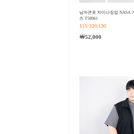
남자큰옷 차이나짚업 NASA 
즈 T58961
115-120,130
￦52,000