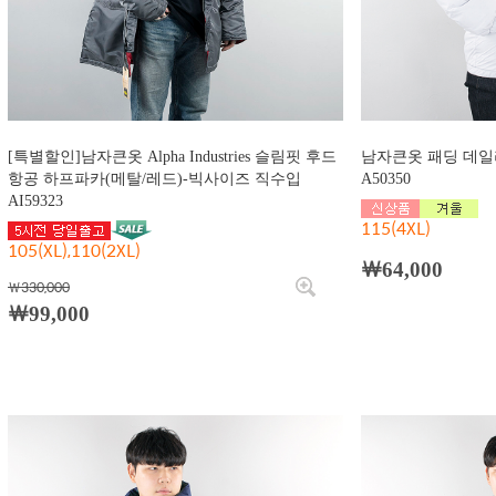
[특별할인]남자큰옷 Alpha Industries 슬림핏 후드
남자큰옷 패딩 데일
항공 하프파카(메탈/레드)-빅사이즈 직수입
A50350
AI59323
115(4XL)
105(XL),110(2XL)
￦64,000
￦330,000
￦99,000