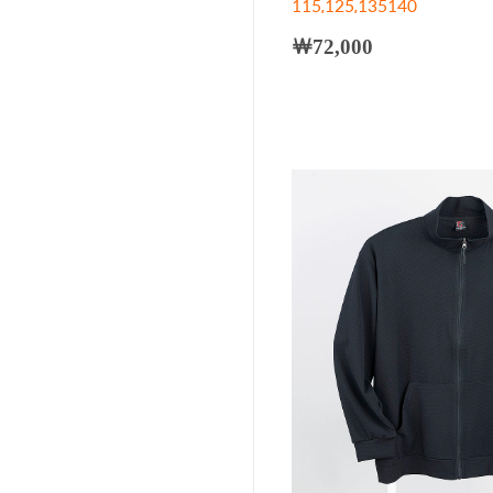
115,125,135140
￦72,000