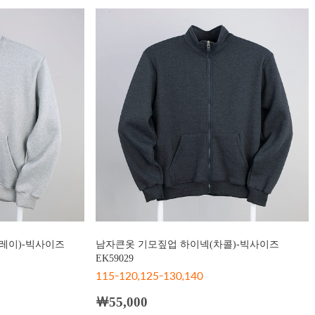
레이)-빅사이즈
남자큰옷 기모짚업 하이넥(차콜)-빅사이즈
EK59029
115-120,125-130,140
￦55,000