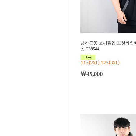
남자큰옷 조끼짚업 포켓라인배
즈 T38544
115(2XL),125(3XL)
￦45,000