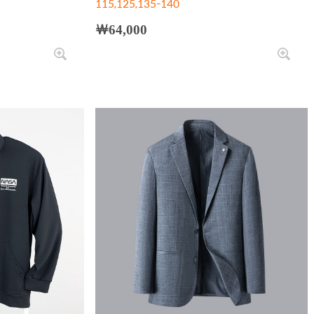
115,125,135-140
￦64,000