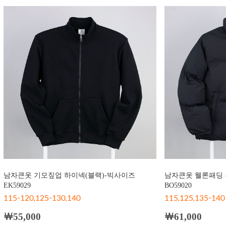
남자큰옷 기모짚업 하이넥(블랙)-빅사이즈
남자큰옷 웰론패딩 
EK59029
BO59020
115-120,125-130,140
115,125,135-140
￦55,000
￦61,000