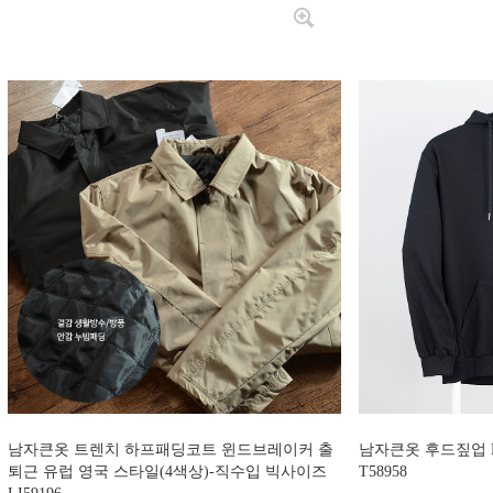
남자큰옷 트렌치 하프패딩코트 윈드브레이커 출
남자큰옷 후드짚업 
퇴근 유럽 영국 스타일(4색상)-직수입 빅사이즈
T58958