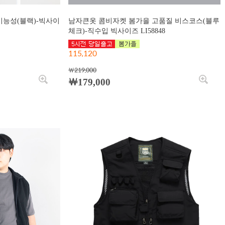
기능성(블랙)-빅사이
남자큰옷 콤비자켓 봄가을 고품질 비스코스(블루
체크)-직수입 빅사이즈 LI58848
115,120
￦219,000
￦179,000