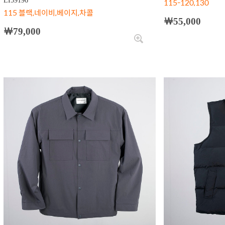
LI59196
115-120,130
115 블랙,네이비,베이지,차콜
￦55,000
￦79,000