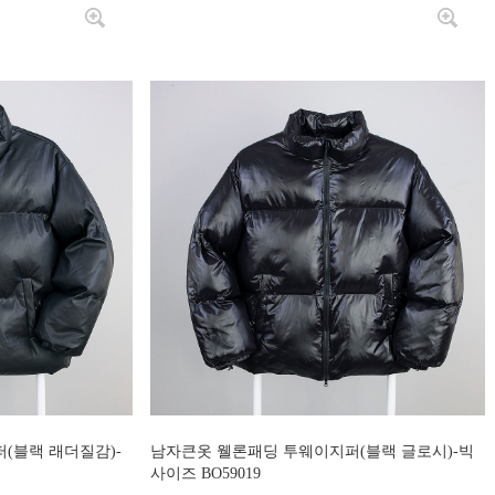
(블랙 래더질감)-
남자큰옷 웰론패딩 투웨이지퍼(블랙 글로시)-빅
사이즈 BO59019