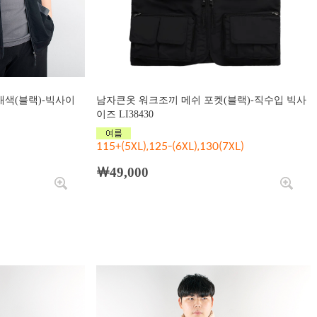
색(블랙)-빅사이
남자큰옷 워크조끼 메쉬 포켓(블랙)-직수입 빅사
이즈 LI38430
115+(5XL),125-(6XL),130(7XL)
￦49,000