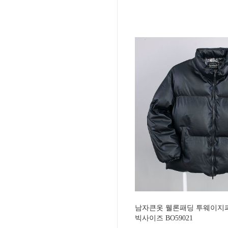
남자큰옷 웰론패딩 투웨이지퍼
빅사이즈 BO59021