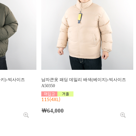
카키)-빅사이즈
남자큰옷 패딩 데일리 배색(베이지)-빅사이즈
A50350
115(4XL)
￦64,000