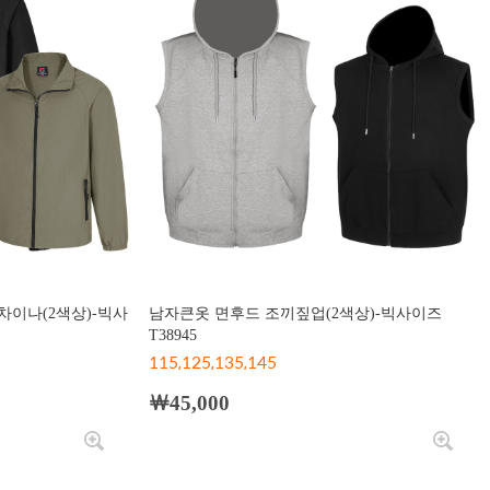
차이나(2색상)-빅사
남자큰옷 면후드 조끼짚업(2색상)-빅사이즈
T38945
115,125,135,145
￦45,000