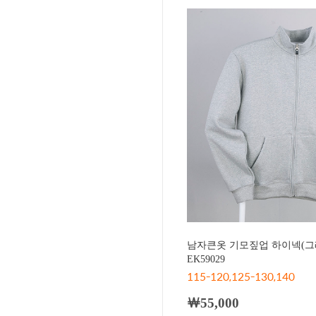
남자큰옷 기모짚업 하이넥(그
EK59029
115-120,125-130,140
￦55,000