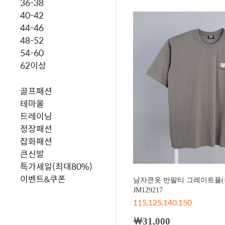
36-38
40-42
44-46
48-52
54-60
62이상
골프패션
테마몰
트레이닝
정장패션
잡화패션
큰신발
특가세일(최대80%)
이벤트&쿠폰
남자큰옷 반팔티 그레이트풀(
JM129217
115,125,140,150
￦31,000