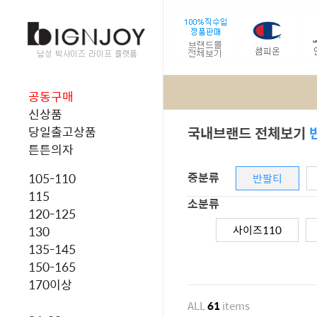
공동구매
신상품
국내브랜드 전체보기
당일출고상품
튼튼의자
중분류
105-110
반팔티
115
소분류
120-125
사이즈110
130
135-145
150-165
170이상
ALL
61
items