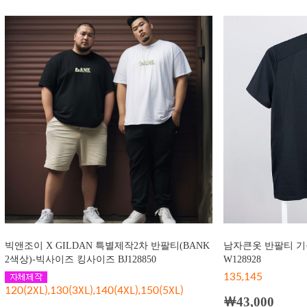
빅앤조이 X GILDAN 특별제작2차 반팔티(BANK
남자큰옷 반팔티 기
2색상)-빅사이즈 킹사이즈 BJ128850
W128928
135,145
120(2XL),130(3XL),140(4XL),150(5XL)
￦43,000