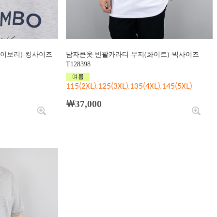
아이보리)-킹사이즈
남자큰옷 반팔카라티 무지(화이트)-빅사이즈
T128398
115(2XL),125(3XL),135(4XL),145(5XL)
￦37,000