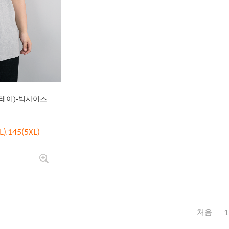
레이)-빅사이즈
L),145(5XL)
1