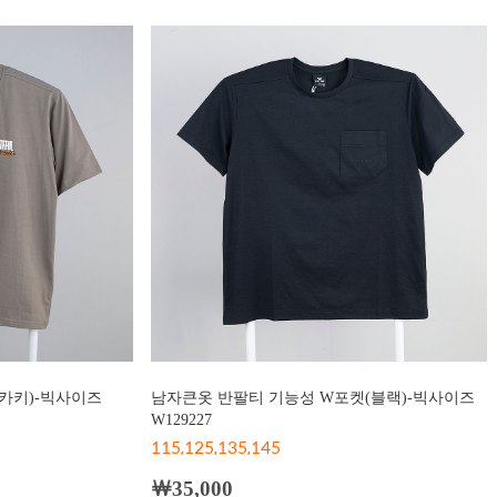
카키)-빅사이즈
남자큰옷 반팔티 기능성 W포켓(블랙)-빅사이즈
W129227
115,125,135,145
￦35,000