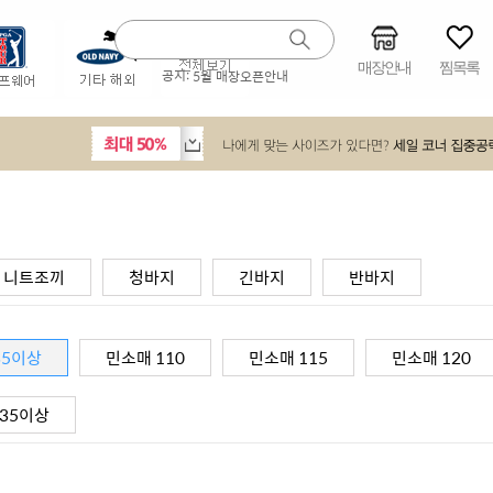
매장안내
찜목록
공지:
5월 매장오픈안내
니트조끼
청바지
긴바지
반바지
35이상
민소매 110
민소매 115
민소매 120
135이상