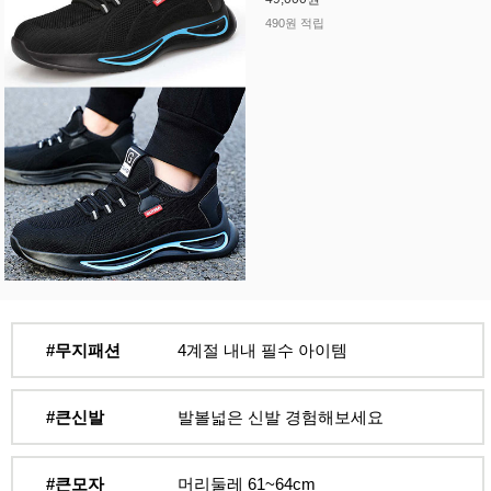
490원 적립
#무지패션
4계절 내내 필수 아이템
#큰신발
발볼넓은 신발 경험해보세요
#큰모자
머리둘레 61~64cm