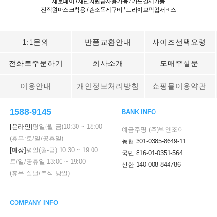
제로페이 / 재난지원금사용가능 / 카드결제가능
전직원마스크착용 / 손소독제구비 / 드라이브픽업서비스
1:1문의
반품교환안내
사이즈선택요령
전화로주문하기
회사소개
도매주실분
이용안내
개인정보처리방침
쇼핑몰이용약관
1588-9145
BANK INFO
[온라인]
평일(월-금)
10:30
~
18:00
예금주명 (주)빅앤조이
(휴무:토/일/공휴일)
농협 301-0385-8649-11
[매장]
평일(월-금)
10:30
~
19:00
국민 816-01-0351-564
토/일/공휴일
13:00
~
19:00
신한 140-008-844786
(휴무:설날/추석 당일)
COMPANY INFO