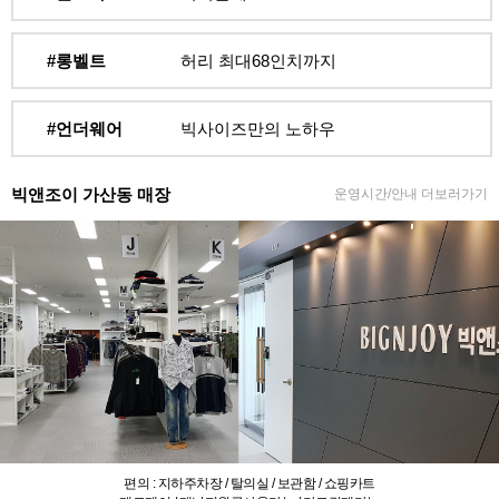
#롱벨트
허리 최대68인치까지
#언더웨어
빅사이즈만의 노하우
빅앤조이 가산동 매장
운영시간/안내 더보러가기
편의 : 지하주차장 / 탈의실 / 보관함 / 쇼핑카트