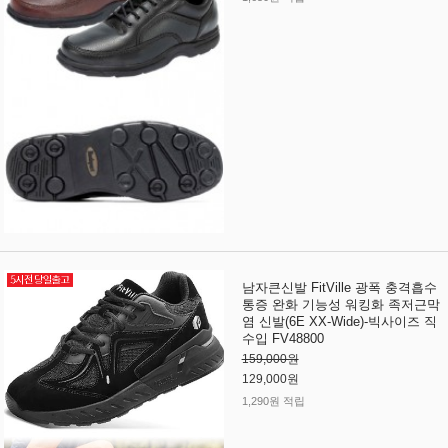
남자큰신발 FitVille 광폭 충격흡수
통증 완화 기능성 워킹화 족저근막
염 신발(6E XX-Wide)-빅사이즈 직
수입 FV48800
159,000원
129,000원
1,290원 적립