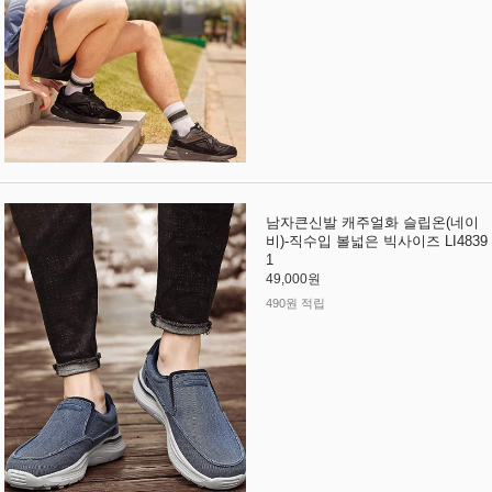
남자큰신발 캐주얼화 슬립온(네이
비)-직수입 볼넓은 빅사이즈 LI4839
1
49,000원
490원 적립