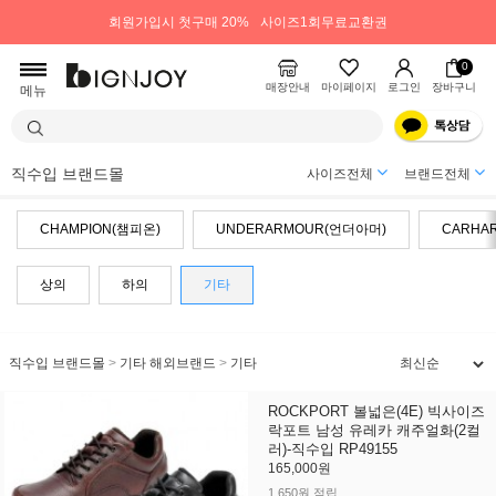
회원가입시 첫구매 20%
사이즈1회무료교환권
0
매장안내
마이페이지
로그인
장바구니
메뉴
직수입 브랜드몰
사이즈전체
브랜드전체
CHAMPION(챔피온)
UNDERARMOUR(언더아머)
CARHA
상의
하의
기타
직수입 브랜드몰
>
기타 해외브랜드
>
기타
ROCKPORT 볼넓은(4E) 빅사이즈
락포트 남성 유레카 캐주얼화(2컬
러)-직수입 RP49155
165,000원
1,650원 적립