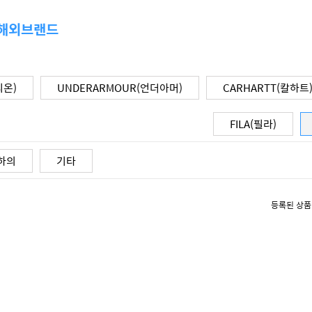
 해외브랜드
피온)
UNDERARMOUR(언더아머)
CARHARTT(칼하트
FILA(필라)
하의
기타
등록된 상품