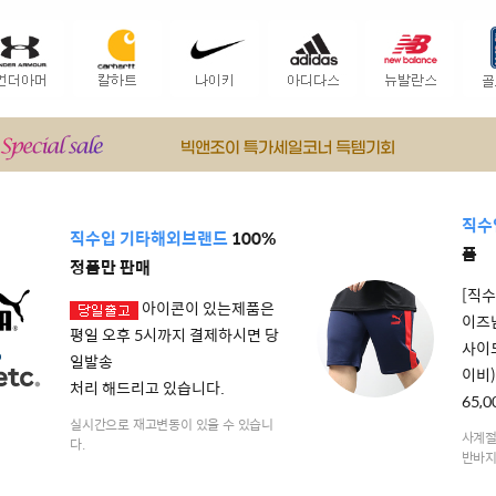
직수
직수입 기타해외브랜드
100%
품
정품만 판매
[직수
아이콘이 있는제품은
이즈
평일 오후 5시까지 결제하시면 당
사이
일발송
이비)
처리 해드리고 있습니다.
65,
실시간으로 재고변동이 있을 수 있습니
사계절
다.
반바지