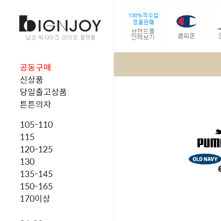
공동구매
신상품
당일출고상품
튼튼의자
105-110
115
120-125
130
135-145
150-165
170이상