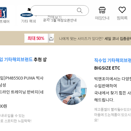
매장안내
찜목록
공지:
5월 매장오픈안내
입 기타해외브랜드
추천 상
직수입 기타해외브
BIGSIZE ETC
입]PM85503 PUMA 빅사
빅앤조이에서는 다양
남성
수입판매하여
드라인 트레이닝 반바지(네
국내에서 찾기 힘든 
해드립니다.
000원
재고품절이 빨리될수있으
마음에 드는제품이 있으시
내내 입을 수 있는
요!
로 스포티한 느낌팍팍!