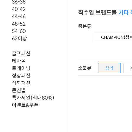
36-38
40-42
직수입 브랜드몰
기타
44-46
48-52
중분류
54-60
CHAMPION(챔
62이상
골프패션
테마몰
소분류
트레이닝
상의
정장패션
잡화패션
큰신발
특가세일(최대80%)
이벤트&쿠폰