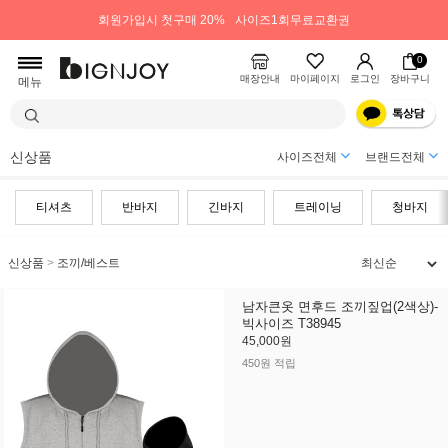
회원가입시 첫구매 20%
사이즈1회무료교환권
0
매장안내
마이페이지
로그인
장바구니
메뉴
신상품
사이즈전체
브랜드전체
티셔츠
반바지
긴바지
트레이닝
청바지
신상품
>
조끼/베스트
남자큰옷 면후드 조끼짚업(2색상)-
빅사이즈 T38945
45,000원
450원 적립