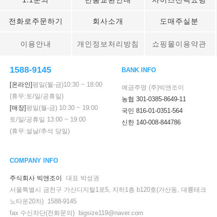
전화로주문하기
회사소개
도매주실분
이용안내
개인정보처리방침
쇼핑몰이용약관
1588-9145
BANK INFO
[온라인]
평일(월-금)
10:30
~
18:00
예금주명 (주)빅앤조이
(휴무:토/일/공휴일)
농협 301-0385-8649-11
[매장]
평일(월-금)
10:30
~
19:00
국민 816-01-0351-564
토/일/공휴일
13:00
~
19:00
신한 140-008-844786
(휴무:설날/추석 당일)
COMPANY INFO
주식회사 빅앤조이
대표 박성권
서울특별시 금천구 가산디지털1로5, 지하1층 b120호(가산동, 대륭테크
노타운20차) 1588-9145
fax 수신차단(전화문의) bigsize119@naver.com