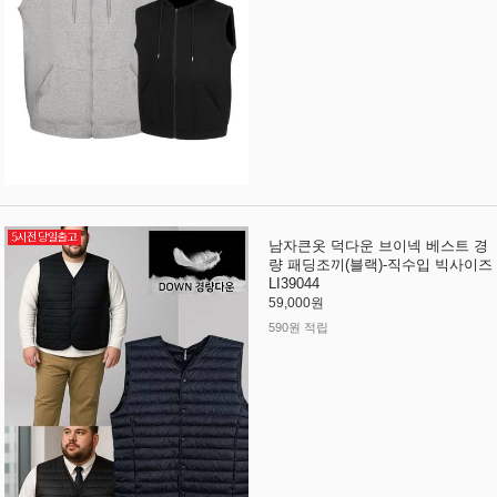
남자큰옷 덕다운 브이넥 베스트 경
량 패딩조끼(블랙)-직수입 빅사이즈
LI39044
59,000원
590원 적립