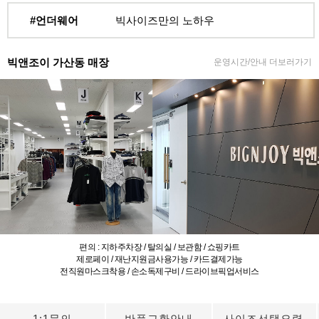
#언더웨어
빅사이즈만의 노하우
빅앤조이 가산동 매장
운영시간/안내 더보러가기
편의 : 지하주차장 / 탈의실 / 보관함 / 쇼핑카트
제로페이 / 재난지원금사용가능 / 카드결제가능
전직원마스크착용 / 손소독제구비 / 드라이브픽업서비스
1:1문의
반품교환안내
사이즈선택요령