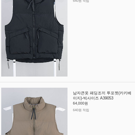
640원 적립
남자큰옷 패딩조끼 투포켓(카키베
이지)-빅사이즈 A39053
64,000원
640원 적립