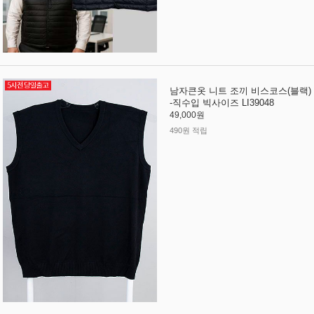
남자큰옷 니트 조끼 비스코스(블랙)
-직수입 빅사이즈 LI39048
49,000원
490원 적립