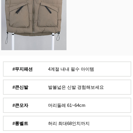
#무지패션
4계절 내내 필수 아이템
#큰신발
발볼넓은 신발 경험해보세요
#큰모자
머리둘레 61~64cm
#롱벨트
허리 최대68인치까지