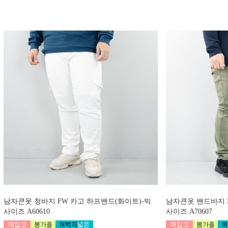
남자큰옷 청바지 FW 카고 하프밴드(화이트)-빅
남자큰옷 밴드바지 
사이즈 A60610
사이즈 A70607