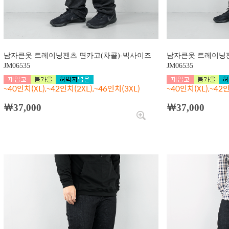
남자큰옷 트레이닝팬츠 면카고(차콜)-빅사이즈
남자큰옷 트레이닝팬
JM06535
JM06535
~40인치(XL),~42인치(2XL),~46인치(3XL)
~40인치(XL),~42인
￦37,000
￦37,000