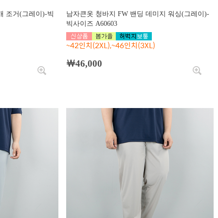
개 조거(그레이)-빅
남자큰옷 청바지 FW 밴딩 데미지 워싱(그레이)-
빅사이즈 A60603
~42인치(2XL),~46인치(3XL)
￦46,000