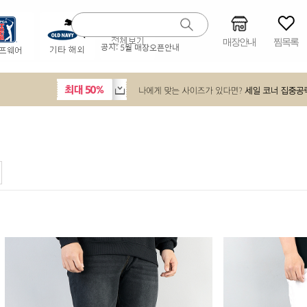
매장안내
찜목록
공지:
5월 매장오픈안내