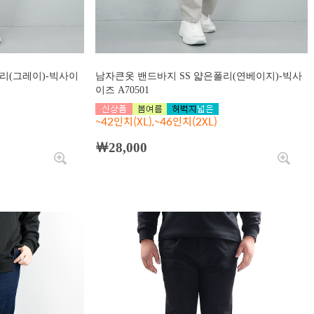
리(그레이)-빅사이
남자큰옷 밴드바지 SS 얇은폴리(연베이지)-빅사
이즈 A70501
~42인치(XL),~46인치(2XL)
￦28,000