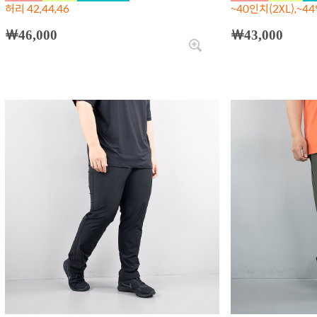
허리 42,44,46
~40인치(2XL),~44
￦46,000
￦43,000