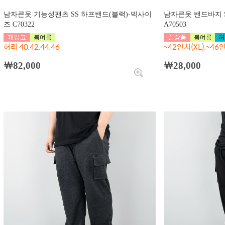
남자큰옷 기능성팬츠 SS 하프밴드(블랙)-빅사이
남자큰옷 밴드바지 
즈 C70322
A70503
허리 40,42,44,46
~42인치(XL),~46인
￦82,000
￦28,000