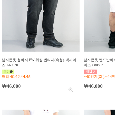
남자큰옷 청바지 FW 워싱 빈티지(흑청)-빅사이
남자큰옷 밴드반바지
즈 A60630
이즈 C80803
허리 40,42,44,46
~40인치(XL),~44인
￦46,000
￦46,000