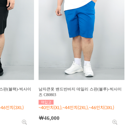
스판(블랙)-빅사이
남자큰옷 밴드반바지 데일리 스판(블루)-빅사이
즈 C80803
~46인치(3XL)
~40인치(XL),~44인치(2XL),~46인치(3XL)
￦46,000