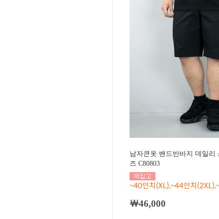
남자큰옷 밴드반바지 데일리 
즈 C80803
~40인치(XL),~44인치(2XL),
￦46,000