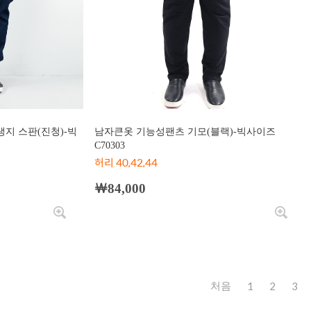
생지 스판(진청)-빅
남자큰옷 기능성팬츠 기모(블랙)-빅사이즈
C70303
허리 40,42,44
￦84,000
1
2
3