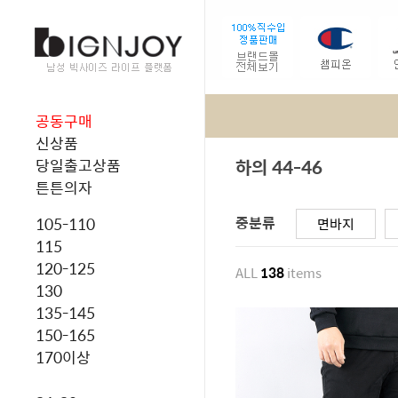
공동구매
신상품
하의 44-46
당일출고상품
튼튼의자
중분류
105-110
면바지
115
120-125
ALL
138
items
130
135-145
150-165
170이상