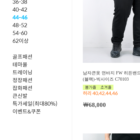
36-38
40-42
44-46
48-52
54-60
62이상
골프패션
테마몰
트레이닝
남자큰옷 면바지 FW 히든밴
정장패션
(블랙)-빅사이즈 C70103
잡화패션
허리 40,42,44,46
큰신발
특가세일(최대80%)
￦68,000
이벤트&쿠폰