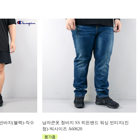
반바지(블랙)-직수
남자큰옷 청바지 SS 히든밴드 워싱 빈티지(진
청)-빅사이즈 A60620