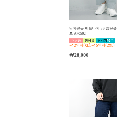
남자큰옷 밴드바지 SS 얇은폴
즈 A70502
~42인치(XL),~46인치(2XL)
￦28,000