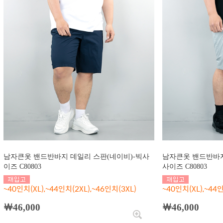
남자큰옷 밴드반바지 데일리 스판(네이비)-빅사
남자큰옷 밴드반바지
이즈 C80803
사이즈 C80803
~40인치(XL),~44인치(2XL),~46인치(3XL)
~40인치(XL),~44인
￦46,000
￦46,000