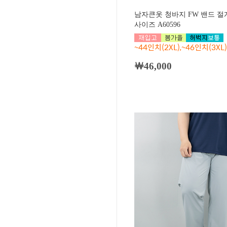
남자큰옷 청바지 FW 밴드 절
사이즈 A60596
~44인치(2XL),~46인치(3XL)
￦46,000