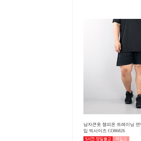
남자큰옷 챔피온 트레이닝 면
입 빅사이즈 CO86826