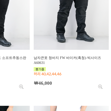
드 소프트추동스판
남자큰옷 청바지 FW 바이커(흑청)-빅사이즈
A60631
허리 40,42,44,46
￦46,000