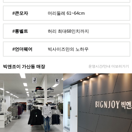
#큰모자
머리둘레 61~64cm
#롱벨트
허리 최대68인치까지
#언더웨어
빅사이즈만의 노하우
빅앤조이 가산동 매장
운영시간/안내 더보러가기