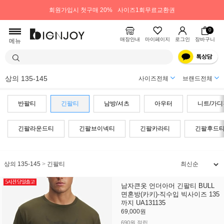
회원가입시 첫구매 20%
사이즈1회무료교환권
0
매장안내
마이페이지
로그인
장바구니
메뉴
상의 135-145
사이즈전체
브랜드전체
반팔티
긴팔티
남방/셔츠
아우터
니트/가디
긴팔라운드티
긴팔브이넥티
긴팔카라티
긴팔후드
상의 135-145
>
긴팔티
남자큰옷 언더아머 긴팔티 BULL
면혼방(카키)-직수입 빅사이즈 135
까지 UA131135
69,000원
690원 적립