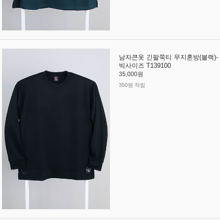
남자큰옷 긴팔쭉티 무지혼방(블랙)-
빅사이즈 T139100
35,000원
350원 적립