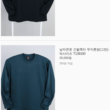
남자큰옷 긴팔쭉티 무지혼방(그린)-
빅사이즈 T139100
35,000원
350원 적립