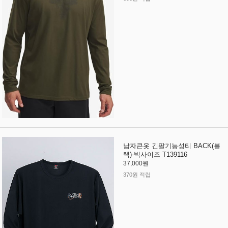
남자큰옷 긴팔기능성티 BACK(블
랙)-빅사이즈 T139116
37,000원
370원 적립