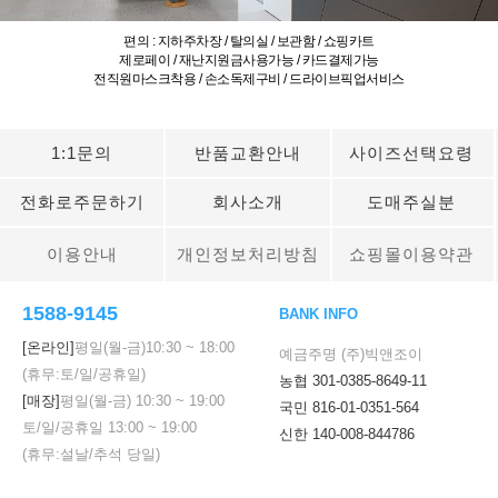
편의 : 지하주차장 / 탈의실 / 보관함 / 쇼핑카트
제로페이 / 재난지원금사용가능 / 카드결제가능
전직원마스크착용 / 손소독제구비 / 드라이브픽업서비스
1:1문의
반품교환안내
사이즈선택요령
전화로주문하기
회사소개
도매주실분
이용안내
개인정보처리방침
쇼핑몰이용약관
1588-9145
BANK INFO
[온라인]
평일(월-금)
10:30
~
18:00
예금주명 (주)빅앤조이
(휴무:토/일/공휴일)
농협 301-0385-8649-11
[매장]
평일(월-금)
10:30
~
19:00
국민 816-01-0351-564
토/일/공휴일
13:00
~
19:00
신한 140-008-844786
(휴무:설날/추석 당일)