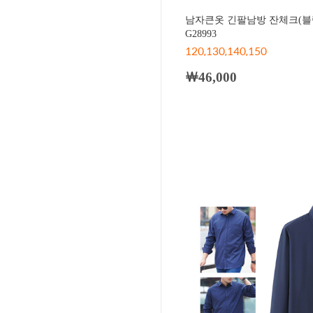
남자큰옷 긴팔남방 잔체크(블
G28993
120,130,140,150
￦46,000