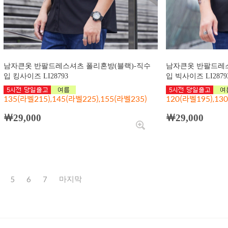
남자큰옷 반팔드레스셔츠 폴리혼방(블랙)-직수
남자큰옷 반팔드레스
입 킹사이즈 LI28793
입 빅사이즈 LI2879
135(라벨215),145(라벨225),155(라벨235)
120(라벨195),13
￦29,000
￦29,000
5
6
7