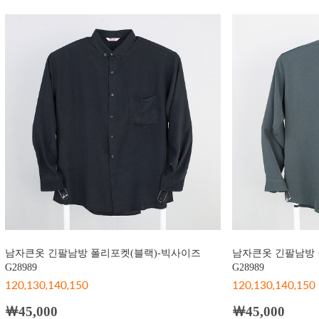
남자큰옷 긴팔남방 폴리포켓(블랙)-빅사이즈
남자큰옷 긴팔남방 
G28989
G28989
120,130,140,150
120,130,140,150
￦45,000
￦45,000