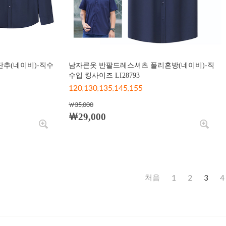
추(네이비)-직수
남자큰옷 반팔드레스셔츠 폴리혼방(네이비)-직
수입 킹사이즈 LI28793
120,130,135,145,155
￦35,000
￦29,000
1
2
3
4