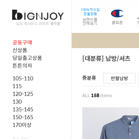
공동구매
신상품
[대분류] 남방/셔츠
당일출고상품
튼튼의자
중분류
105-110
반팔남방
115
120-125
ALL
158
items
130
135-145
150-165
170이상