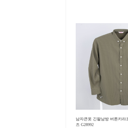
남자큰옷 긴팔남방 버튼카라포
즈 G28992