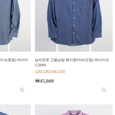
이나(중청)-빅사이
남자큰옷 긴팔남방 해지청카라(진청)-빅사이즈
G28981
120,130,140,150
￦45,000