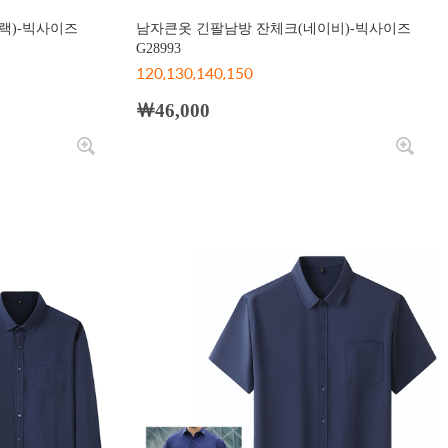
랙)-빅사이즈
남자큰옷 긴팔남방 잔체크(네이비)-빅사이즈
G28993
120,130,140,150
￦46,000