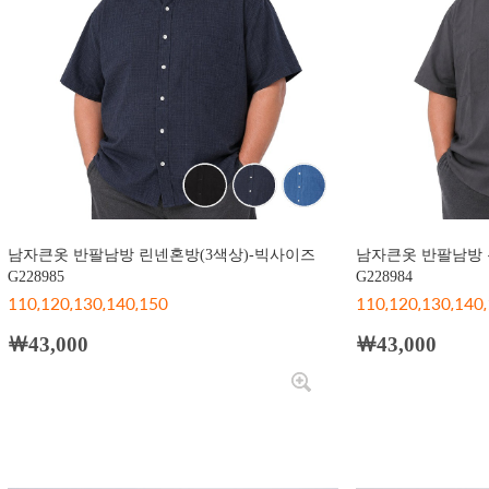
남자큰옷 반팔남방 린넨혼방(3색상)-빅사이즈
남자큰옷 반팔남방 
G228985
G228984
110,120,130,140,150
110,120,130,140
￦43,000
￦43,000