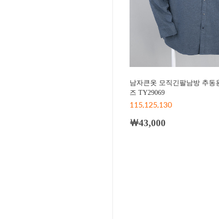
남자큰옷 모직긴팔남방 추동용
즈 TY29069
115,125,130
￦43,000