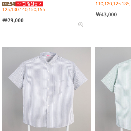
110,120,125,135
125,130,140,150,155
￦43,000
￦29,000