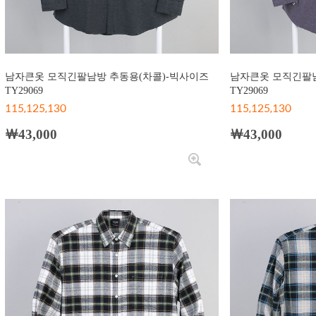
남자큰옷 모직긴팔남방 추동용(차콜)-빅사이즈
남자큰옷 모직긴팔남
TY29069
TY29069
115,125,130
115,125,130
￦43,000
￦43,000