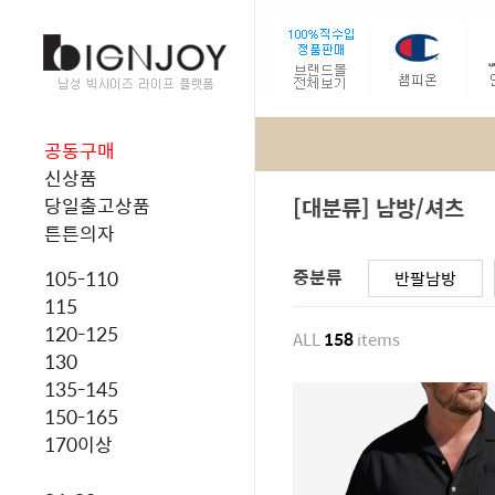
공동구매
신상품
[대분류] 남방/셔츠
당일출고상품
튼튼의자
중분류
105-110
반팔남방
115
120-125
ALL
158
items
130
135-145
150-165
170이상