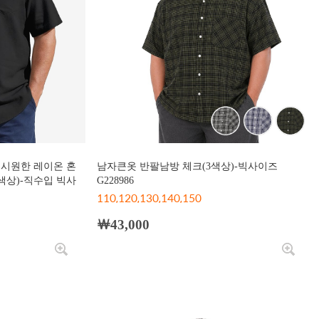
 시원한 레이온 혼
남자큰옷 반팔남방 체크(3색상)-빅사이즈
색상)-직수입 빅사
G228986
110,120,130,140,150
￦43,000