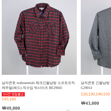
남자큰옷 realessentials 체크긴팔남방 소프트모직
남자큰옷 긴팔남방 
캐주얼(레드)-직수입 빅사이즈 RE29045
G29014
120,130,140,150
145,160
￦43,000
￦49,000