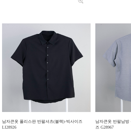
남자큰옷 폴리스판 반팔셔츠(블랙)-빅사이즈
남자큰옷 반팔남방 
LI28926
즈 G28967