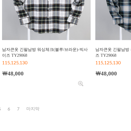
남자큰옷 긴팔남방 워싱체크(블루/브라운)-빅사
남자큰옷 긴팔남방 
이즈 TY29068
즈 TY29068
115,125,130
115,125,130
￦48,000
￦48,000
5
6
7