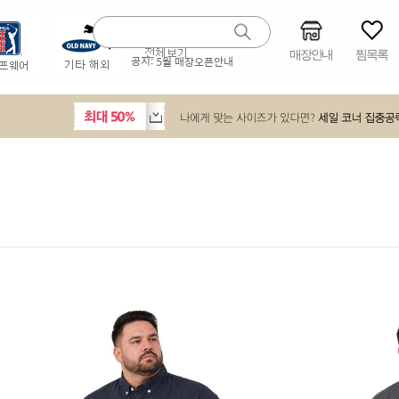
매장안내
찜목록
공지:
5월 매장오픈안내