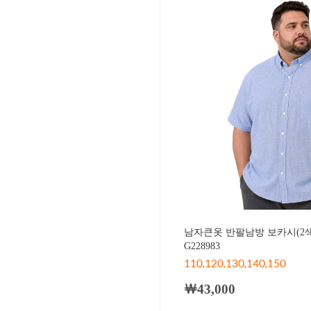
남자큰옷 반팔남방 보카시(2
G228983
110,120,130,140,150
￦43,000