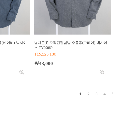
(네이비)-빅사이
남자큰옷 모직긴팔남방 추동용(그레이)-빅사이
즈 TY29069
115,125,130
￦43,000
1
2
3
4