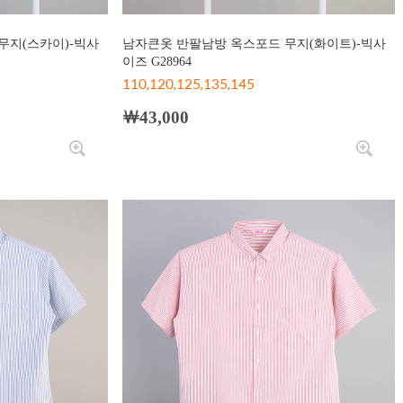
무지(스카이)-빅사
남자큰옷 반팔남방 옥스포드 무지(화이트)-빅사
이즈 G28964
110,120,125,135,145
￦43,000