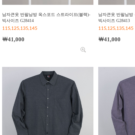
남자큰옷 반팔남방 옥스포드 스트라이프(블랙)-
남자큰옷 반팔남방 
빅사이즈 G28414
빅사이즈 G28413
115,125,135,145
115,125,135,145
￦41,000
￦41,000