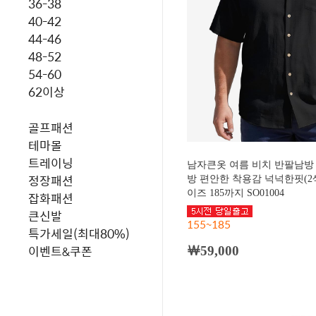
36-38
40-42
44-46
48-52
54-60
62이상
골프패션
테마몰
트레이닝
남자큰옷 여름 비치 반팔남방
정장패션
방 편안한 착용감 넉넉한핏(2
이즈 185까지 SO01004
잡화패션
큰신발
155~185
특가세일(최대80%)
이벤트&쿠폰
￦59,000