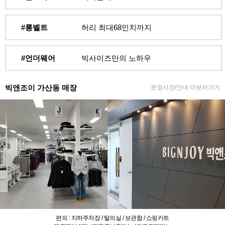
#롱벨트
허리 최대68인치까지
#언더웨어
빅사이즈만의 노하우
빅앤조이 가산동 매장
운영시간/안내 더보러가기
편의 : 지하주차장 / 탈의실 / 보관함 / 쇼핑카트