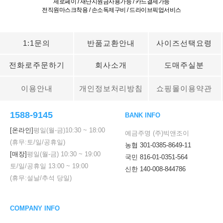
제로페이 / 재난지원금사용가능 / 카드결제가능
전직원마스크착용 / 손소독제구비 / 드라이브픽업서비스
1:1문의
반품교환안내
사이즈선택요령
전화로주문하기
회사소개
도매주실분
이용안내
개인정보처리방침
쇼핑몰이용약관
1588-9145
BANK INFO
[온라인]
평일(월-금)
10:30
~
18:00
예금주명 (주)빅앤조이
(휴무:토/일/공휴일)
농협 301-0385-8649-11
[매장]
평일(월-금)
10:30
~
19:00
국민 816-01-0351-564
토/일/공휴일
13:00
~
19:00
신한 140-008-844786
(휴무:설날/추석 당일)
COMPANY INFO