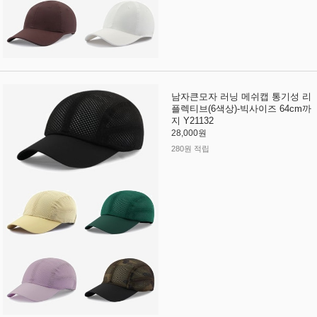
남자큰모자 러닝 메쉬캡 통기성 리
플렉티브(6색상)-빅사이즈 64cm까
지 Y21132
28,000원
280원 적립