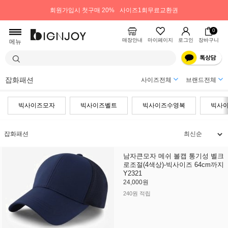
회원가입시 첫구매 20%
사이즈1회무료교환권
0
매장안내
마이페이지
로그인
장바구니
메뉴
잡화패션
사이즈전체
브랜드전체
빅사이즈모자
빅사이즈벨트
빅사이즈수영복
빅사
잡화패션
남자큰모자 메쉬 볼캡 통기성 벨크
로조절(4색상)-빅사이즈 64cm까지
Y2321
24,000원
240원 적립