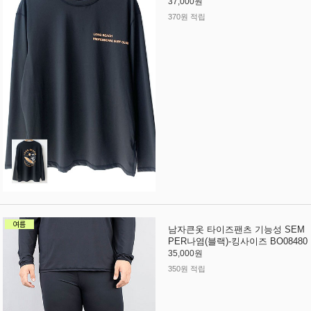
37,000원
370원 적립
남자큰옷 타이즈팬츠 기능성 SEM
PER나염(블랙)-킹사이즈 BO08480
35,000원
350원 적립