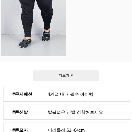
더보기 ▼
#무지패션
4계절 내내 필수 아이템
#큰신발
발볼넓은 신발 경험해보세요
#큰모자
머리둘레 61~64cm