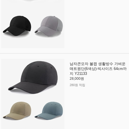
남자큰모자 볼캡 생활방수 가벼운
매트원단(6색상)-빅사이즈 64cm까
지 Y21133
28,000원
280원 적립