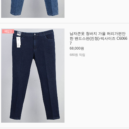
남자큰옷 청바지 가을 허리가편안
한 밴드스판(진청)-빅사이즈 C6066
7
68,000원
680원 적립