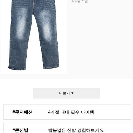
460원 적립
더보기 ▼
#무지패션
4계절 내내 필수 아이템
#큰신발
발볼넓은 신발 경험해보세요