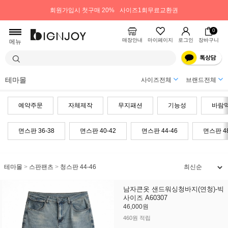
회원가입시 첫구매 20%
사이즈1회무료교환권
0
매장안내
마이페이지
로그인
장바구니
메뉴
테마몰
사이즈전체
브랜드전체
예약주문
자체제작
무지패션
기능성
바람
면스판 36-38
면스판 40-42
면스판 44-46
면스판 4
테마몰
>
스판팬츠
>
청스판 44-46
남자큰옷 샌드워싱청바지(연청)-빅
사이즈 A60307
46,000원
460원 적립