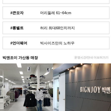
#큰모자
머리둘레 61~64cm
#롱벨트
허리 최대68인치까지
#언더웨어
빅사이즈만의 노하우
빅앤조이 가산동 매장
운영시간/안내 더보러가기