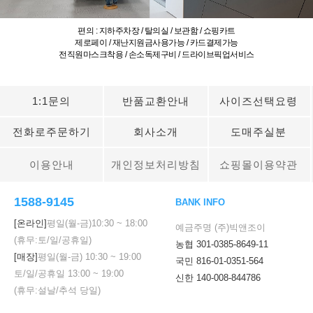
편의 : 지하주차장 / 탈의실 / 보관함 / 쇼핑카트
제로페이 / 재난지원금사용가능 / 카드결제가능
전직원마스크착용 / 손소독제구비 / 드라이브픽업서비스
1:1문의
반품교환안내
사이즈선택요령
전화로주문하기
회사소개
도매주실분
이용안내
개인정보처리방침
쇼핑몰이용약관
1588-9145
BANK INFO
[온라인]
평일(월-금)
10:30
~
18:00
예금주명 (주)빅앤조이
(휴무:토/일/공휴일)
농협 301-0385-8649-11
[매장]
평일(월-금)
10:30
~
19:00
국민 816-01-0351-564
토/일/공휴일
13:00
~
19:00
신한 140-008-844786
(휴무:설날/추석 당일)