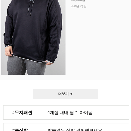
990원 적립
더보기 ▼
#무지패션
4계절 내내 필수 아이템
#큰신발
발볼넓은 신발 경험해보세요