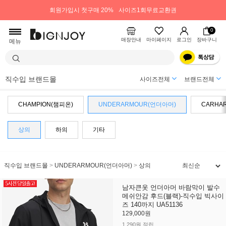
회원가입시 첫구매 20%
사이즈1회무료교환권
0
매장안내
마이페이지
로그인
장바구니
메뉴
직수입 브랜드몰
사이즈전체
브랜드전체
CHAMPION(챔피온)
UNDERARMOUR(언더아머)
CARHA
상의
하의
기타
직수입 브랜드몰
>
UNDERARMOUR(언더아머)
>
상의
남자큰옷 언더아머 바람막이 발수
메쉬안감 후드(블랙)-직수입 빅사이
즈 140까지 UA51136
129,000원
1,290원 적립