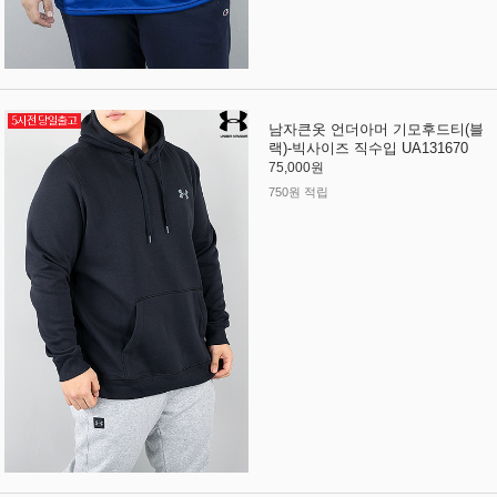
남자큰옷 언더아머 기모후드티(블
랙)-빅사이즈 직수입 UA131670
75,000원
750원 적립