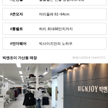
#큰모자
머리둘레 61~64cm
#롱벨트
허리 최대68인치까지
#언더웨어
빅사이즈만의 노하우
빅앤조이 가산동 매장
운영시간/안내 더보러가기