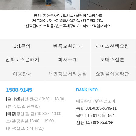
편의 : 지하주차장 / 탈의실 / 보관함 / 쇼핑카트
제로페이 / 재난지원금사용가능 / 카드결제가능
전직원마스크착용 / 손소독제구비 / 드라이브픽업서비스
1:1문의
반품교환안내
사이즈선택요령
전화로주문하기
회사소개
도매주실분
이용안내
개인정보처리방침
쇼핑몰이용약관
1588-9145
BANK INFO
[온라인]
평일(월-금)
10:30
~
18:00
예금주명 (주)빅앤조이
(휴무:토/일/공휴일)
농협 301-0385-8649-11
[매장]
평일(월-금)
10:30
~
19:00
국민 816-01-0351-564
토/일/공휴일
13:00
~
19:00
신한 140-008-844786
(휴무:설날/추석 당일)